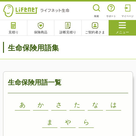
検索
サポート
マイページ
見積り
保険商品
診断見積り
ご契約者さま
メニュー
サポート
生命保険用語集
閉じる
チャットサポート
電話で相談
相談予約
よくあるご質問
生命保険用語一覧
あ
か
さ
た
な
は
ま
や
ら