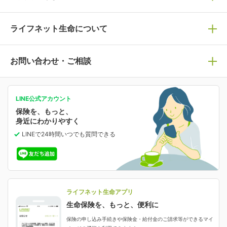
死亡保険
生命保険の選び方のコツ
ライフネット生命について
万が一に備える
保険の基礎知識や選び方を解説！
マイページログイン
医療保険
ライフステージ別おすすめ加入例
ライフネット生命についてトップ
お問い合わせ・ご相談
病気や手術に備える
人生のステージに必要な保険がわかる！
マイページで以下のような手続きや「重要なお知らせ」
等の確認ができます。
がん保険
会社情報
保険ジャンバラヤ
お問い合わせ・ご相談トップ
がんに備える
あなたの人生と保険選びのためのWebメディア
ご契約内容の確認
LINE公式アカウント
お客さま情報の確認・変更
保険を、もっと、
業績・財務情報
保険相談サービス
女性保険
保険料の支払い方法の変更
選ばれる理由・評判
身近にわかりやすく
女性特有の病気に備える
受取人・指定代理請求人の変更
LINEで24時間いつでも質問
できる
中断したお申し込みの再開
ライフネット生命の特長
保険金等の支払状況
よくあるご質問
お申し込み後の状況確認
就業不能保険
ライフネット生命が選ばれる理由がわかる！
減額・解約・追加契約の申し込み など
就業不能状態に備える
採用情報
資料請求
評判・口コミ
認知症保険
ご契約者さまに聞きました！
ライフネット生命アプリ
認知症・MCIに備える
ご契約者さま向け各種お手続き・サービス
生命保険を、もっと、便利に
生命保険マニフェスト
申し込みガイド
保険の申し込み手続きや保険金・給付金のご請求等ができるマイ
保険金・給付金のご請求