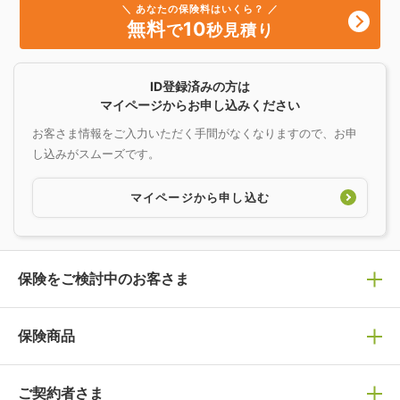
＼ あなたの保険料はいくら？ ／
無料
10
で
秒見積り
ID登録済みの方は
マイページからお申し込みください
お客さま情報をご入力いただく手間がなくなりますので、お申
し込みがスムーズです。
マイページから申し込む
保険をご検討中のお客さま
保険の選び方
保険商品
ぴったり診断見積り
保険商品一覧
ご契約者さま
保険選びで迷っている方はチェック！