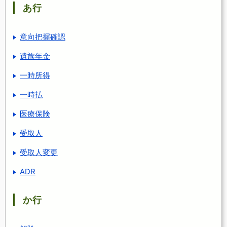
あ行
意向把握確認
遺族年金
一時所得
一時払
医療保険
受取人
受取人変更
ADR
か行