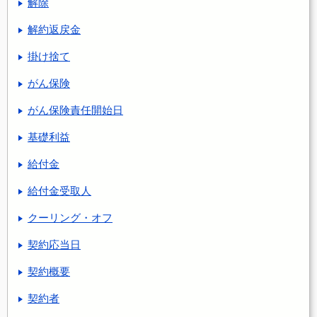
解除
解約返戻金
掛け捨て
がん保険
がん保険責任開始日
基礎利益
給付金
給付金受取人
クーリング・オフ
契約応当日
契約概要
契約者