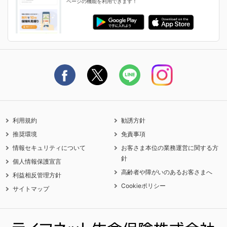
ページの機能を利用できます！
ライフネット生命のCMページ
ご契約の流れと必要書類
生命保険料控除に関するご案内
ライフネット生命公式note
保険料の支払い方法
契約更新を迎えるご契約者さまへ
利用規約
勧誘方針
推奨環境
免責事項
情報セキュリティについて
お客さま本位の業務運営に関する方
針
個人情報保護宣言
高齢者や障がいのあるお客さまへ
利益相反管理方針
Cookieポリシー
サイトマップ