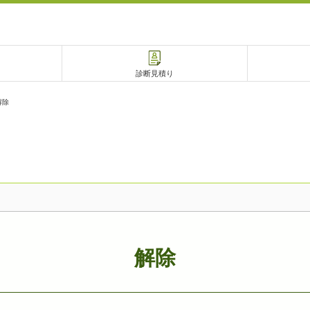
診断見積り
解除
電話で相談
相談予約
解除