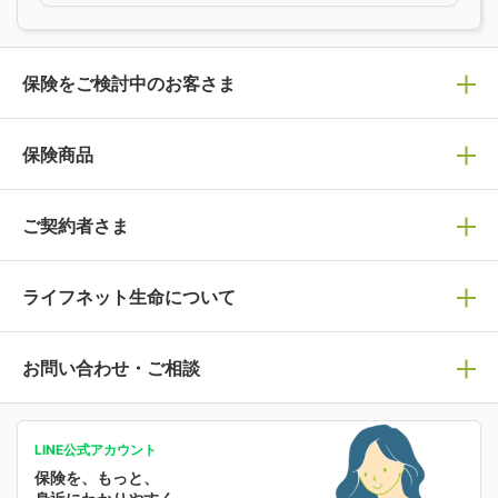
保険をご検討中のお客さま
保険の選び方
保険商品
ぴったり診断見積り
保険商品一覧
ご契約者さま
保険選びで迷っている方はチェック！
死亡保険
生命保険の選び方のコツ
ライフネット生命について
万が一に備える
保険の基礎知識や選び方を解説！
マイページログイン
医療保険
ライフステージ別おすすめ加入例
ライフネット生命についてトップ
お問い合わせ・ご相談
病気や手術に備える
人生のステージに必要な保険がわかる！
マイページで以下のような手続きや「重要なお知らせ」
等の確認ができます。
がん保険
会社情報
保険ジャンバラヤ
お問い合わせ・ご相談トップ
がんに備える
あなたの人生と保険選びのためのWebメディア
ご契約内容の確認
LINE公式アカウント
お客さま情報の確認・変更
保険を、もっと、
業績・財務情報
保険相談サービス
女性保険
保険料の支払い方法の変更
選ばれる理由・評判