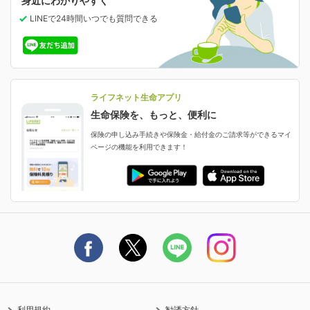
身近にわかりやすく
女性特有の病気に備える
受取人・指定代理請求人の変更
LINEで24時間いつでも質問
できる
中断したお申し込みの再開
ライフネット生命の特長
保険金等の支払状況
よくあるご質問
お申し込み後の状況確認
就業不能保険
ライフネット生命が選ばれる理由がわかる！
減額・解約・追加契約の申し込み など
就業不能状態に備える
採用情報
資料請求
評判・口コミ
認知症保険
ご契約者さまに聞きました！
ライフネット生命アプリ
認知症・MCIに備える
ご契約者さま向け各種お手続き・サービス
生命保険を、もっと、便利に
生命保険マニフェスト
申し込みガイド
保険の申し込み手続きや保険金・給付金のご請求等ができるマイ
保険金・給付金のご請求
ページの機能を利用できます！
ライフネット生命のCMページ
ご契約の流れと必要書類
生命保険料控除に関するご案内
ライフネット生命公式note
保険料の支払い方法
契約更新を迎えるご契約者さまへ
利用規約
勧誘方針