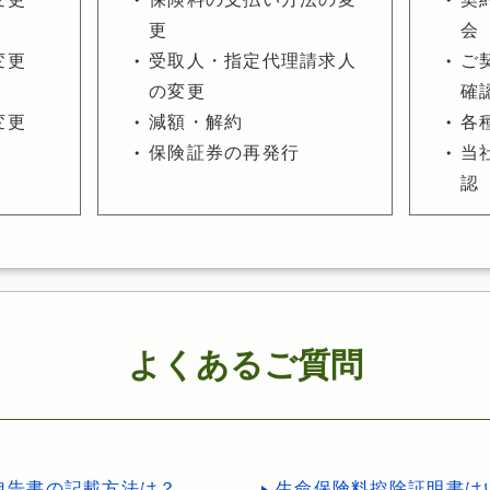
更
会
変更
受取人・指定代理請求人
ご
の変更
確
変更
減額・解約
各
保険証券の再発行
当
認
よくあるご質問
申告書の記載方法は？
生命保険料控除証明書は