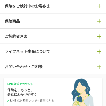
保険をご検討中のお客さま
保険の選び方
保険商品
ぴったり診断見積り
保険商品一覧
ご契約者さま
保険選びで迷っている方はチェック！
死亡保険
生命保険の選び方のコツ
ライフネット生命について
万が一に備える
保険の基礎知識や選び方を解説！
マイページログイン
医療保険
ライフステージ別おすすめ加入例
ライフネット生命についてトップ
お問い合わせ・ご相談
病気や手術に備える
人生のステージに必要な保険がわかる！
マイページで以下のような手続きや「重要なお知らせ」
等の確認ができます。
がん保険
会社情報
保険ジャンバラヤ
お問い合わせ・ご相談トップ
がんに備える
あなたの人生と保険選びのためのWebメディア
ご契約内容の確認
LINE公式アカウント
お客さま情報の確認・変更
保険を、もっと、
業績・財務情報
保険相談サービス
女性保険
保険料の支払い方法の変更
選ばれる理由・評判
身近にわかりやすく
女性特有の病気に備える
受取人・指定代理請求人の変更
LINEで24時間いつでも質問
できる
中断したお申し込みの再開
ライフネット生命の特長