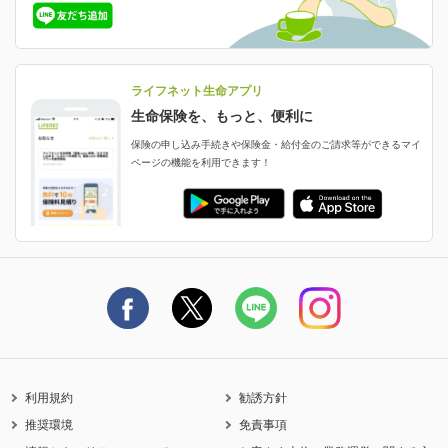
保険金等の支払状況
よくあるご質問
お申し込み後の状況確認
就業不能保険
ライフネット生命が選ばれる理由がわかる！
減額・解約・追加契約の申し込み など
就業不能状態に備える
採用情報
資料請求
評判・口コミ
認知症保険
ご契約者さまに聞きました！
ライフネット生命アプリ
認知症・MCIに備える
ご契約者さま向け各種お手続き・サービス
生命保険を、もっと、便利に
生命保険マニフェスト
申し込みガイド
保険の申し込み手続きや保険金・給付金のご請求等ができるマイ
保険金・給付金のご請求
ページの機能を利用できます！
ライフネット生命のCMページ
ご契約の流れと必要書類
生命保険料控除に関するご案内
ライフネット生命公式note
保険料の支払い方法
契約更新を迎えるご契約者さまへ
利用規約
勧誘方針
推奨環境
免責事項