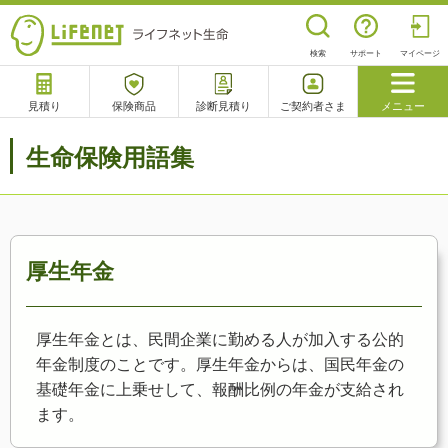
検索
サポート
マイページ
見積り
保険商品
診断見積り
ご契約者さま
メニュー
サポート
生命保険用語集
閉じる
チャットサポート
電話で相談
相談予約
よくあるご質問
厚生年金
厚生年金とは、民間企業に勤める人が加入する公的
年金制度のことです。厚生年金からは、国民年金の
基礎年金に上乗せして、報酬比例の年金が支給され
ます。