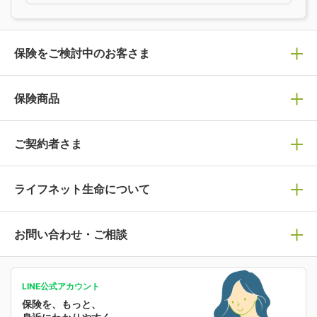
保険をご検討中のお客さま
保険の選び方
保険商品
ぴったり診断見積り
保険商品一覧
ご契約者さま
保険選びで迷っている方はチェック！
死亡保険
生命保険の選び方のコツ
ライフネット生命について
万が一に備える
保険の基礎知識や選び方を解説！
マイページログイン
医療保険
ライフステージ別おすすめ加入例
ライフネット生命についてトップ
お問い合わせ・ご相談
病気や手術に備える
人生のステージに必要な保険がわかる！
マイページで以下のような手続きや「重要なお知らせ」
等の確認ができます。
がん保険
会社情報
保険ジャンバラヤ
お問い合わせ・ご相談トップ
がんに備える
あなたの人生と保険選びのためのWebメディア
ご契約内容の確認
LINE公式アカウント
お客さま情報の確認・変更
保険を、もっと、
業績・財務情報
保険相談サービス
女性保険
保険料の支払い方法の変更
選ばれる理由・評判