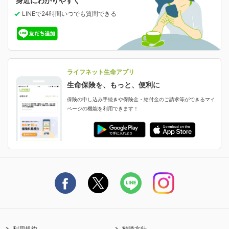
身近にわかりやすく
女性特有の病気に備える
受取人・指定代理請求人の変更
LINEで24時間いつでも質問
できる
中断したお申し込みの再開
ライフネット生命の特長
保険金等の支払状況
よくあるご質問
お申し込み後の状況確認
就業不能保険
ライフネット生命が選ばれる理由がわかる！
減額・解約・追加契約の申し込み など
就業不能状態に備える
採用情報
資料請求
評判・口コミ
認知症保険
ご契約者さまに聞きました！
ライフネット生命アプリ
認知症・MCIに備える
ご契約者さま向け各種お手続き・サービス
生命保険を、もっと、便利に
生命保険マニフェスト
申し込みガイド
保険の申し込み手続きや保険金・給付金のご請求等ができるマイ
保険金・給付金のご請求
ページの機能を利用できます！
ライフネット生命のCMページ
ご契約の流れと必要書類
生命保険料控除に関するご案内
ライフネット生命公式note
保険料の支払い方法
契約更新を迎えるご契約者さまへ
利用規約
勧誘方針