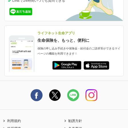
LINEで24時間いつでも質問
できる
中断したお申し込みの再開
ライフネット生命の特長
保険金等の支払状況
よくあるご質問
お申し込み後の状況確認
就業不能保険
ライフネット生命が選ばれる理由がわかる！
減額・解約・追加契約の申し込み など
就業不能状態に備える
採用情報
資料請求
評判・口コミ
認知症保険
ご契約者さまに聞きました！
ライフネット生命アプリ
認知症・MCIに備える
ご契約者さま向け各種お手続き・サービス
生命保険を、もっと、便利に
生命保険マニフェスト
申し込みガイド
保険の申し込み手続きや保険金・給付金のご請求等ができるマイ
保険金・給付金のご請求
ページの機能を利用できます！
ライフネット生命のCMページ
ご契約の流れと必要書類
生命保険料控除に関するご案内
ライフネット生命公式note
保険料の支払い方法
契約更新を迎えるご契約者さまへ
利用規約
勧誘方針