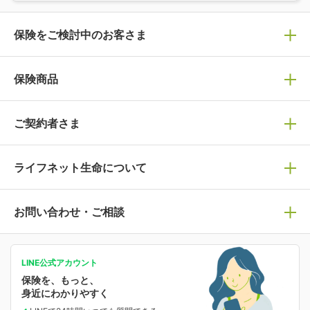
保険をご検討中のお客さま
保険の選び方
保険商品
ぴったり診断見積り
保険商品一覧
ご契約者さま
保険選びで迷っている方はチェック！
死亡保険
生命保険の選び方のコツ
ライフネット生命について
万が一に備える
保険の基礎知識や選び方を解説！
マイページログイン
医療保険
ライフステージ別おすすめ加入例
ライフネット生命についてトップ
お問い合わせ・ご相談
病気や手術に備える
人生のステージに必要な保険がわかる！
マイページで以下のような手続きや「重要なお知らせ」
等の確認ができます。
がん保険
会社情報
保険ジャンバラヤ
お問い合わせ・ご相談トップ
がんに備える
あなたの人生と保険選びのためのWebメディア
ご契約内容の確認
LINE公式アカウント
お客さま情報の確認・変更
保険を、もっと、
業績・財務情報
保険相談サービス
女性保険
保険料の支払い方法の変更
選ばれる理由・評判
身近にわかりやすく
女性特有の病気に備える
受取人・指定代理請求人の変更