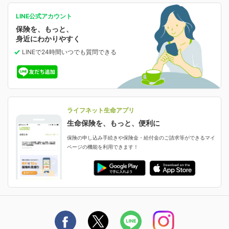
がん保険
会社情報
保険ジャンバラヤ
お問い合わせ・ご相談トップ
がんに備える
あなたの人生と保険選びのためのWebメディア
ご契約内容の確認
LINE公式アカウント
お客さま情報の確認・変更
保険を、もっと、
業績・財務情報
保険相談サービス
女性保険
保険料の支払い方法の変更
選ばれる理由・評判
身近にわかりやすく
女性特有の病気に備える
受取人・指定代理請求人の変更
LINEで24時間いつでも質問
できる
中断したお申し込みの再開
ライフネット生命の特長
保険金等の支払状況
よくあるご質問
お申し込み後の状況確認
就業不能保険
ライフネット生命が選ばれる理由がわかる！
減額・解約・追加契約の申し込み など
就業不能状態に備える
採用情報
資料請求
評判・口コミ
認知症保険
ご契約者さまに聞きました！
ライフネット生命アプリ
認知症・MCIに備える
ご契約者さま向け各種お手続き・サービス
生命保険を、もっと、便利に
生命保険マニフェスト
申し込みガイド
保険の申し込み手続きや保険金・給付金のご請求等ができるマイ
保険金・給付金のご請求
ページの機能を利用できます！
ライフネット生命のCMページ
ご契約の流れと必要書類
生命保険料控除に関するご案内
ライフネット生命公式note
保険料の支払い方法
契約更新を迎えるご契約者さまへ