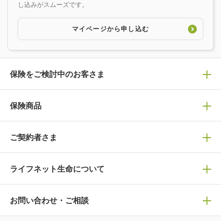
し込みがスムーズです。
マイページから申し込む
保険をご検討中のお客さま
保険の選び方
保険商品
ぴったり診断見積り
保険商品一覧
ご契約者さま
保険選びで迷っている方はチェック！
死亡保険
生命保険の選び方のコツ
ライフネット生命について
万が一に備える
保険の基礎知識や選び方を解説！
マイページログイン
医療保険
ライフステージ別おすすめ加入例
ライフネット生命についてトップ
お問い合わせ・ご相談
病気や手術に備える
人生のステージに必要な保険がわかる！
マイページで以下のような手続きや「重要なお知らせ」
等の確認ができます。