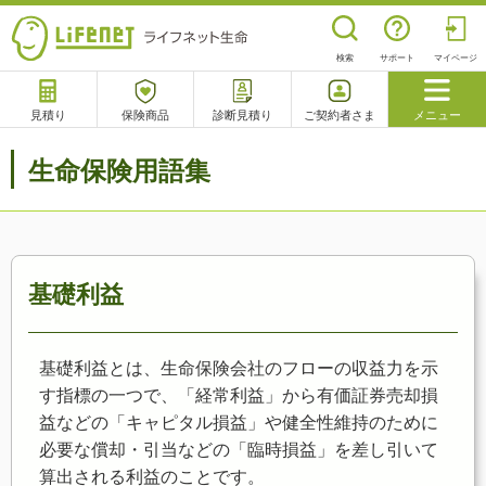
検索
サポート
マイページ
見積り
保険商品
診断見積り
ご契約者さま
メニュー
サポート
生命保険用語集
閉じる
チャットサポート
電話で相談
相談予約
よくあるご質問
基礎利益
基礎利益とは、生命保険会社のフローの収益力を示
す指標の一つで、「経常利益」から有価証券売却損
益などの「キャピタル損益」や健全性維持のために
必要な償却・引当などの「臨時損益」を差し引いて
算出される利益のことです。