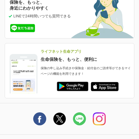
保険を、もっと、
業績・財務情報
保険相談サービス
女性保険
保険料の支払い方法の変更
選ばれる理由・評判
身近にわかりやすく
女性特有の病気に備える
受取人・指定代理請求人の変更
LINEで24時間いつでも質問
できる
中断したお申し込みの再開
ライフネット生命の特長
保険金等の支払状況
よくあるご質問
お申し込み後の状況確認
就業不能保険
ライフネット生命が選ばれる理由がわかる！
減額・解約・追加契約の申し込み など
就業不能状態に備える
採用情報
資料請求
評判・口コミ
認知症保険
ご契約者さまに聞きました！
ライフネット生命アプリ
認知症・MCIに備える
ご契約者さま向け各種お手続き・サービス
生命保険を、もっと、便利に
生命保険マニフェスト
申し込みガイド
保険の申し込み手続きや保険金・給付金のご請求等ができるマイ
保険金・給付金のご請求
ページの機能を利用できます！
ライフネット生命のCMページ
ご契約の流れと必要書類
生命保険料控除に関するご案内
ライフネット生命公式note
保険料の支払い方法
契約更新を迎えるご契約者さまへ