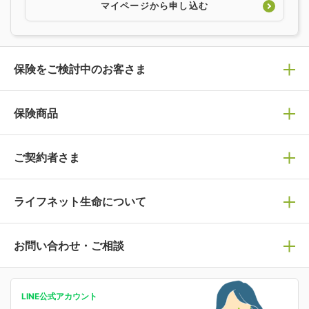
マイページから申し込む
保険をご検討中のお客さま
保険の選び方
保険商品
ぴったり診断見積り
保険商品一覧
ご契約者さま
保険選びで迷っている方はチェック！
死亡保険
生命保険の選び方のコツ
ライフネット生命について
万が一に備える
保険の基礎知識や選び方を解説！
マイページログイン
医療保険
ライフステージ別おすすめ加入例
ライフネット生命についてトップ
お問い合わせ・ご相談
病気や手術に備える
人生のステージに必要な保険がわかる！
マイページで以下のような手続きや「重要なお知らせ」
等の確認ができます。
がん保険
会社情報
保険ジャンバラヤ
お問い合わせ・ご相談トップ
がんに備える
あなたの人生と保険選びのためのWebメディア
ご契約内容の確認
LINE公式アカウント
お客さま情報の確認・変更