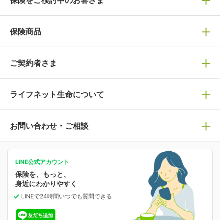
保険の選び方
保険商品
ぴったり診断見積り
保険商品一覧
ご契約者さま
保険選びで迷っている方はチェック！
死亡保険
生命保険の選び方のコツ
ライフネット生命について
万が一に備える
保険の基礎知識や選び方を解説！
マイページログイン
医療保険
ライフステージ別おすすめ加入例
ライフネット生命についてトップ
お問い合わせ・ご相談
病気や手術に備える
人生のステージに必要な保険がわかる！
マイページで以下のような手続きや「重要なお知らせ」
等の確認ができます。
がん保険
会社情報
保険ジャンバラヤ
お問い合わせ・ご相談トップ
がんに備える
あなたの人生と保険選びのためのWebメディア
ご契約内容の確認
LINE公式アカウント
お客さま情報の確認・変更
保険を、もっと、
業績・財務情報
保険相談サービス
女性保険
保険料の支払い方法の変更
選ばれる理由・評判
身近にわかりやすく
女性特有の病気に備える
受取人・指定代理請求人の変更
LINEで24時間いつでも質問
できる
中断したお申し込みの再開
ライフネット生命の特長
保険金等の支払状況
よくあるご質問
お申し込み後の状況確認
就業不能保険
ライフネット生命が選ばれる理由がわかる！