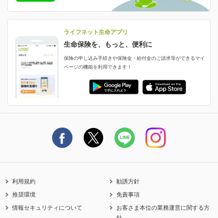
減額・解約・追加契約の申し込み など
就業不能状態に備える
採用情報
資料請求
評判・口コミ
認知症保険
ご契約者さまに聞きました！
ライフネット生命アプリ
認知症・MCIに備える
ご契約者さま向け各種お手続き・サービス
生命保険を、もっと、便利に
生命保険マニフェスト
申し込みガイド
保険の申し込み手続きや保険金・給付金のご請求等ができるマイ
保険金・給付金のご請求
ページの機能を利用できます！
ライフネット生命のCMページ
ご契約の流れと必要書類
生命保険料控除に関するご案内
ライフネット生命公式note
保険料の支払い方法
契約更新を迎えるご契約者さまへ
利用規約
勧誘方針
推奨環境
免責事項
情報セキュリティについて
お客さま本位の業務運営に関する方
針