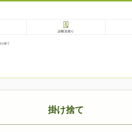
診断見積り
掛け捨て
電話で相談
相談予約
掛け捨て