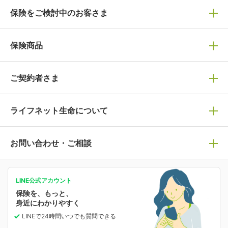
保険をご検討中のお客さま
保険の選び方
保険商品
ぴったり診断見積り
保険商品一覧
ご契約者さま
保険選びで迷っている方はチェック！
死亡保険
生命保険の選び方のコツ
ライフネット生命について
万が一に備える
保険の基礎知識や選び方を解説！
マイページログイン
医療保険
ライフステージ別おすすめ加入例
ライフネット生命についてトップ
お問い合わせ・ご相談
病気や手術に備える
人生のステージに必要な保険がわかる！
マイページで以下のような手続きや「重要なお知らせ」
等の確認ができます。
がん保険
会社情報
保険ジャンバラヤ
お問い合わせ・ご相談トップ
がんに備える
あなたの人生と保険選びのためのWebメディア
ご契約内容の確認
LINE公式アカウント
お客さま情報の確認・変更
保険を、もっと、
業績・財務情報
保険相談サービス
女性保険
保険料の支払い方法の変更
選ばれる理由・評判
身近にわかりやすく
女性特有の病気に備える
受取人・指定代理請求人の変更
LINEで24時間いつでも質問
できる
中断したお申し込みの再開
ライフネット生命の特長