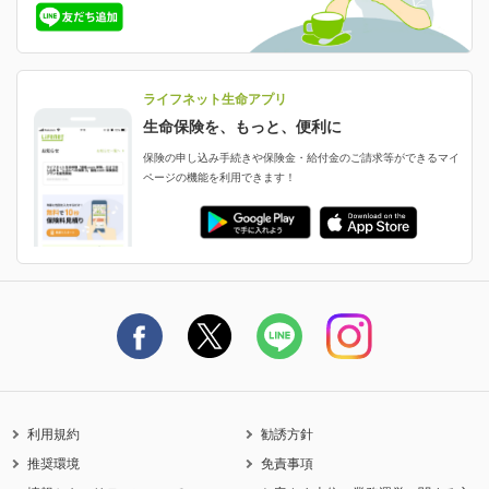
保険金等の支払状況
よくあるご質問
お申し込み後の状況確認
就業不能保険
ライフネット生命が選ばれる理由がわかる！
減額・解約・追加契約の申し込み など
就業不能状態に備える
採用情報
資料請求
評判・口コミ
認知症保険
ご契約者さまに聞きました！
ライフネット生命アプリ
認知症・MCIに備える
ご契約者さま向け各種お手続き・サービス
生命保険を、もっと、便利に
生命保険マニフェスト
申し込みガイド
保険の申し込み手続きや保険金・給付金のご請求等ができるマイ
保険金・給付金のご請求
ページの機能を利用できます！
ライフネット生命のCMページ
ご契約の流れと必要書類
生命保険料控除に関するご案内
ライフネット生命公式note
保険料の支払い方法
契約更新を迎えるご契約者さまへ
利用規約
勧誘方針
推奨環境
免責事項