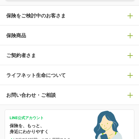
保険をご検討中のお客さま
保険の選び方
保険商品
ぴったり診断見積り
保険商品一覧
ご契約者さま
保険選びで迷っている方はチェック！
死亡保険
生命保険の選び方のコツ
ライフネット生命について
万が一に備える
保険の基礎知識や選び方を解説！
マイページログイン
医療保険
ライフステージ別おすすめ加入例
ライフネット生命についてトップ
お問い合わせ・ご相談
病気や手術に備える
人生のステージに必要な保険がわかる！
マイページで以下のような手続きや「重要なお知らせ」
等の確認ができます。
がん保険
会社情報
保険ジャンバラヤ
お問い合わせ・ご相談トップ
がんに備える
あなたの人生と保険選びのためのWebメディア
ご契約内容の確認
LINE公式アカウント
お客さま情報の確認・変更
保険を、もっと、
業績・財務情報
保険相談サービス
女性保険
保険料の支払い方法の変更
選ばれる理由・評判
身近にわかりやすく
女性特有の病気に備える
受取人・指定代理請求人の変更