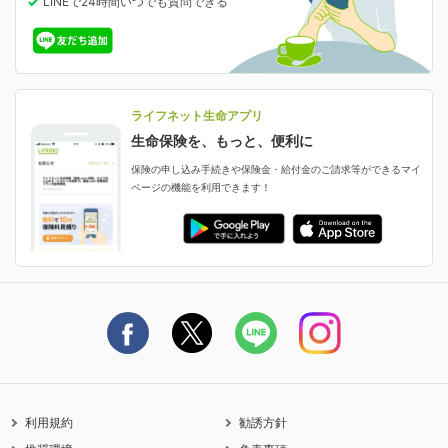
LINEで24時間いつでも質問
できる
中断したお申し込みの再開
ライフネット生命の特長
保険金等の支払状況
よくあるご質問
お申し込み後の状況確認
就業不能保険
ライフネット生命が選ばれる理由がわかる！
減額・解約・追加契約の申し込み など
就業不能状態に備える
採用情報
資料請求
評判・口コミ
認知症保険
ご契約者さまに聞きました！
ライフネット生命アプリ
認知症・MCIに備える
ご契約者さま向け各種お手続き・サービス
生命保険を、もっと、便利に
生命保険マニフェスト
申し込みガイド
保険の申し込み手続きや保険金・給付金のご請求等ができるマイ
保険金・給付金のご請求
ページの機能を利用できます！
ライフネット生命のCMページ
ご契約の流れと必要書類
生命保険料控除に関するご案内
ライフネット生命公式note
保険料の支払い方法
契約更新を迎えるご契約者さまへ
利用規約
勧誘方針