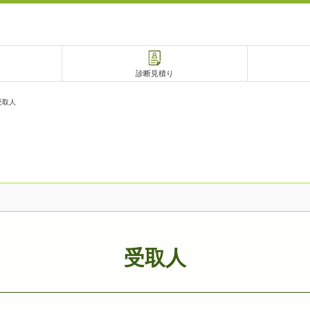
診断見積り
受取人
電話で相談
相談予約
受取人