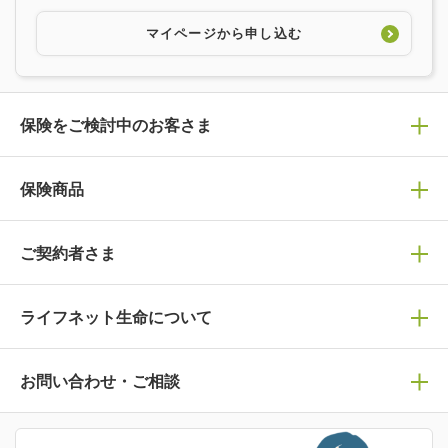
マイページから申し込む
保険をご検討中のお客さま
保険の選び方
保険商品
ぴったり診断見積り
保険商品一覧
ご契約者さま
保険選びで迷っている方はチェック！
死亡保険
生命保険の選び方のコツ
ライフネット生命について
万が一に備える
保険の基礎知識や選び方を解説！
マイページログイン
医療保険
ライフステージ別おすすめ加入例
ライフネット生命についてトップ
お問い合わせ・ご相談
病気や手術に備える
人生のステージに必要な保険がわかる！
マイページで以下のような手続きや「重要なお知らせ」
等の確認ができます。
がん保険
会社情報
保険ジャンバラヤ
お問い合わせ・ご相談トップ
がんに備える