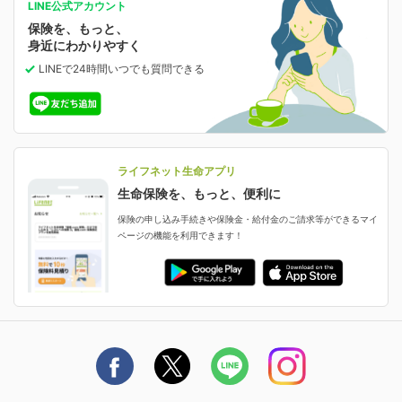
あなたの人生と保険選びのためのWebメディア
ご契約内容の確認
LINE公式アカウント
お客さま情報の確認・変更
保険を、もっと、
業績・財務情報
保険相談サービス
女性保険
保険料の支払い方法の変更
選ばれる理由・評判
身近にわかりやすく
女性特有の病気に備える
受取人・指定代理請求人の変更
LINEで24時間いつでも質問
できる
中断したお申し込みの再開
ライフネット生命の特長
保険金等の支払状況
よくあるご質問
お申し込み後の状況確認
就業不能保険
ライフネット生命が選ばれる理由がわかる！
減額・解約・追加契約の申し込み など
就業不能状態に備える
採用情報
資料請求
評判・口コミ
認知症保険
ご契約者さまに聞きました！
ライフネット生命アプリ
認知症・MCIに備える
ご契約者さま向け各種お手続き・サービス
生命保険を、もっと、便利に
生命保険マニフェスト
申し込みガイド
保険の申し込み手続きや保険金・給付金のご請求等ができるマイ
保険金・給付金のご請求
ページの機能を利用できます！
ライフネット生命のCMページ
ご契約の流れと必要書類
生命保険料控除に関するご案内
ライフネット生命公式note
保険料の支払い方法
契約更新を迎えるご契約者さまへ