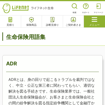
検索
サポート
マイページ
見積り
保険商品
診断見積り
ご契約者さま
メニュー
サポート
生命保険用語集
閉じる
チャットサポート
電話で相談
相談予約
よくあるご質問
ADR
ADRとは、身の回りで起こるトラブルを裁判ではな
く、中立・公正な第三者に関わってもらい、適切な
解決を図る手続きです。生命保険業界では、一般社
団法人生命保険協会が、お客さまと生命保険会社と
の間の紛争解決を図る指定紛争機関として金融庁か