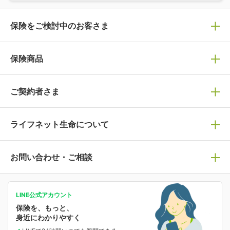
保険をご検討中のお客さま
保険の選び方
保険商品
ぴったり診断見積り
保険商品一覧
ご契約者さま
保険選びで迷っている方はチェック！
死亡保険
生命保険の選び方のコツ
ライフネット生命について
万が一に備える
保険の基礎知識や選び方を解説！
マイページログイン
医療保険
ライフステージ別おすすめ加入例
ライフネット生命についてトップ
お問い合わせ・ご相談
病気や手術に備える
人生のステージに必要な保険がわかる！
マイページで以下のような手続きや「重要なお知らせ」
等の確認ができます。
がん保険
会社情報
保険ジャンバラヤ
お問い合わせ・ご相談トップ
がんに備える
あなたの人生と保険選びのためのWebメディア
ご契約内容の確認
LINE公式アカウント
お客さま情報の確認・変更
保険を、もっと、
業績・財務情報
保険相談サービス
女性保険
保険料の支払い方法の変更
選ばれる理由・評判
身近にわかりやすく
女性特有の病気に備える
受取人・指定代理請求人の変更