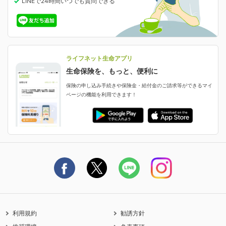
LINEで24時間いつでも質問
できる
中断したお申し込みの再開
ライフネット生命の特長
保険金等の支払状況
よくあるご質問
お申し込み後の状況確認
就業不能保険
ライフネット生命が選ばれる理由がわかる！
減額・解約・追加契約の申し込み など
就業不能状態に備える
採用情報
資料請求
評判・口コミ
認知症保険
ご契約者さまに聞きました！
ライフネット生命アプリ
認知症・MCIに備える
ご契約者さま向け各種お手続き・サービス
生命保険を、もっと、便利に
生命保険マニフェスト
申し込みガイド
保険の申し込み手続きや保険金・給付金のご請求等ができるマイ
保険金・給付金のご請求
ページの機能を利用できます！
ライフネット生命のCMページ
ご契約の流れと必要書類
生命保険料控除に関するご案内
ライフネット生命公式note
保険料の支払い方法
契約更新を迎えるご契約者さまへ
利用規約
勧誘方針