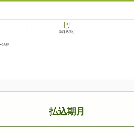
診断見積り
払込期月
電話で相談
相談予約
払込期月