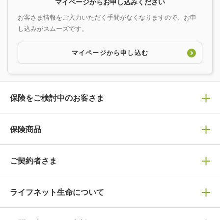
マイページからお申し込みください
お客さま情報をご入力いただく手間がなくなりますので、お申
し込みがスムーズです。
マイページから申し込む
保険をご検討中のお客さま
保険の選び方
保険商品
ぴったり診断見積り
保険商品一覧
ご契約者さま
保険選びで迷っている方はチェック！
死亡保険
生命保険の選び方のコツ
ライフネット生命について
万が一に備える
保険の基礎知識や選び方を解説！
マイページログイン
医療保険
ライフステージ別おすすめ加入例