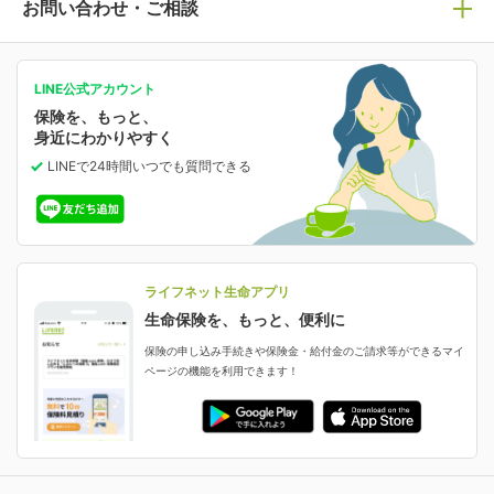
ライフネット生命についてトップ
お問い合わせ・ご相談
病気や手術に備える
人生のステージに必要な保険がわかる！
マイページで以下のような手続きや「重要なお知らせ」
等の確認ができます。
がん保険
会社情報
保険ジャンバラヤ
お問い合わせ・ご相談トップ
がんに備える
あなたの人生と保険選びのためのWebメディア
ご契約内容の確認
LINE公式アカウント
お客さま情報の確認・変更
保険を、もっと、
業績・財務情報
保険相談サービス
女性保険
保険料の支払い方法の変更
選ばれる理由・評判
身近にわかりやすく
女性特有の病気に備える
受取人・指定代理請求人の変更
LINEで24時間いつでも質問
できる
中断したお申し込みの再開
ライフネット生命の特長
保険金等の支払状況
よくあるご質問
お申し込み後の状況確認
就業不能保険
ライフネット生命が選ばれる理由がわかる！
減額・解約・追加契約の申し込み など
就業不能状態に備える
採用情報
資料請求
評判・口コミ
認知症保険
ご契約者さまに聞きました！
ライフネット生命アプリ
認知症・MCIに備える
ご契約者さま向け各種お手続き・サービス
生命保険を、もっと、便利に
生命保険マニフェスト
申し込みガイド
保険の申し込み手続きや保険金・給付金のご請求等ができるマイ
保険金・給付金のご請求
ページの機能を利用できます！
ライフネット生命のCMページ
ご契約の流れと必要書類
生命保険料控除に関するご案内
ライフネット生命公式note
保険料の支払い方法