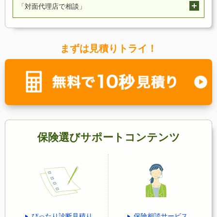
「対面代理店で相談」
まずは見積りトライ！
全国にある保険募集代理店を利用すれば、対面で
じっくりと保険の相談をすることも可能です。加
入している保障と今後のライフプランを見据えた
保険選びサポートコンテンツ
うえでの保険の見直しもお任せください。ライフ
ネット生命の保険を取り扱っている保険募集代理
店をご案内します。
募集代理店一覧を見る
ぴったり診断見積り
保険相談サービス