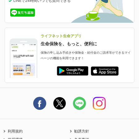
LINEで24時間いつでも質問
できる
中断したお申し込みの再開
ライフネット生命の特長
保険金等の支払状況
よくあるご質問
お申し込み後の状況確認
就業不能保険
ライフネット生命が選ばれる理由がわかる！
減額・解約・追加契約の申し込み など
就業不能状態に備える
採用情報
資料請求
評判・口コミ
認知症保険
ご契約者さまに聞きました！
ライフネット生命アプリ
認知症・MCIに備える
ご契約者さま向け各種お手続き・サービス
生命保険を、もっと、便利に
生命保険マニフェスト
申し込みガイド
保険の申し込み手続きや保険金・給付金のご請求等ができるマイ
保険金・給付金のご請求
ページの機能を利用できます！
ライフネット生命のCMページ
ご契約の流れと必要書類
生命保険料控除に関するご案内
ライフネット生命公式note
保険料の支払い方法
契約更新を迎えるご契約者さまへ
利用規約
勧誘方針