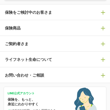
保険をご検討中のお客さま
保険の選び方
保険商品
ぴったり診断見積り
保険商品一覧
ご契約者さま
保険選びで迷っている方はチェック！
死亡保険
生命保険の選び方のコツ
ライフネット生命について
万が一に備える
保険の基礎知識や選び方を解説！
マイページログイン
医療保険
ライフステージ別おすすめ加入例
ライフネット生命についてトップ
お問い合わせ・ご相談
病気や手術に備える
人生のステージに必要な保険がわかる！
マイページで以下のような手続きや「重要なお知らせ」
等の確認ができます。
がん保険
会社情報
保険ジャンバラヤ
お問い合わせ・ご相談トップ
がんに備える
あなたの人生と保険選びのためのWebメディア
ご契約内容の確認
LINE公式アカウント
お客さま情報の確認・変更
保険を、もっと、
業績・財務情報
保険相談サービス
女性保険
保険料の支払い方法の変更
選ばれる理由・評判
身近にわかりやすく
女性特有の病気に備える
受取人・指定代理請求人の変更