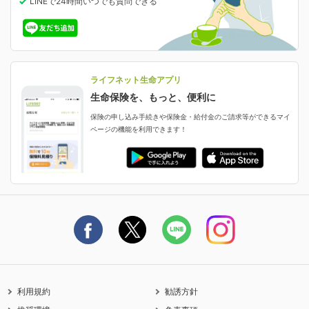
LINEで24時間いつでも質問
できる
中断したお申し込みの再開
ライフネット生命の特長
保険金等の支払状況
よくあるご質問
お申し込み後の状況確認
就業不能保険
ライフネット生命が選ばれる理由がわかる！
減額・解約・追加契約の申し込み など
就業不能状態に備える
採用情報
資料請求
評判・口コミ
認知症保険
ご契約者さまに聞きました！
ライフネット生命アプリ
認知症・MCIに備える
ご契約者さま向け各種お手続き・サービス
生命保険を、もっと、便利に
生命保険マニフェスト
申し込みガイド
保険の申し込み手続きや保険金・給付金のご請求等ができるマイ
保険金・給付金のご請求
ページの機能を利用できます！
ライフネット生命のCMページ
ご契約の流れと必要書類
生命保険料控除に関するご案内
ライフネット生命公式note
保険料の支払い方法
契約更新を迎えるご契約者さまへ
利用規約
勧誘方針