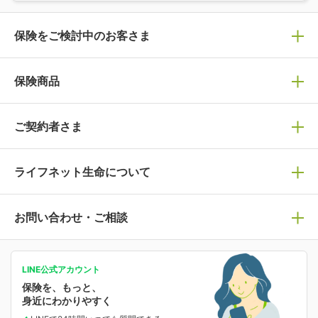
保険をご検討中のお客さま
保険の選び方
保険商品
ぴったり診断見積り
保険商品一覧
ご契約者さま
保険選びで迷っている方はチェック！
死亡保険
生命保険の選び方のコツ
ライフネット生命について
万が一に備える
保険の基礎知識や選び方を解説！
マイページログイン
医療保険
ライフステージ別おすすめ加入例
ライフネット生命についてトップ
お問い合わせ・ご相談
病気や手術に備える
人生のステージに必要な保険がわかる！
マイページで以下のような手続きや「重要なお知らせ」
等の確認ができます。
がん保険
会社情報
保険ジャンバラヤ
お問い合わせ・ご相談トップ
がんに備える
あなたの人生と保険選びのためのWebメディア
ご契約内容の確認
LINE公式アカウント
お客さま情報の確認・変更
保険を、もっと、
業績・財務情報
保険相談サービス
女性保険
保険料の支払い方法の変更
選ばれる理由・評判
身近にわかりやすく
女性特有の病気に備える
受取人・指定代理請求人の変更