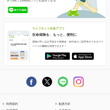
LINEで24時間いつでも質問
できる
中断したお申し込みの再開
ライフネット生命の特長
保険金等の支払状況
よくあるご質問
お申し込み後の状況確認
就業不能保険
ライフネット生命が選ばれる理由がわかる！
減額・解約・追加契約の申し込み など
就業不能状態に備える
採用情報
資料請求
評判・口コミ
認知症保険
ご契約者さまに聞きました！
ライフネット生命アプリ
認知症・MCIに備える
ご契約者さま向け各種お手続き・サービス
生命保険を、もっと、便利に
生命保険マニフェスト
申し込みガイド
保険の申し込み手続きや保険金・給付金のご請求等ができるマイ
保険金・給付金のご請求
ページの機能を利用できます！
ライフネット生命のCMページ
ご契約の流れと必要書類
生命保険料控除に関するご案内
ライフネット生命公式note
保険料の支払い方法
契約更新を迎えるご契約者さまへ
利用規約
勧誘方針