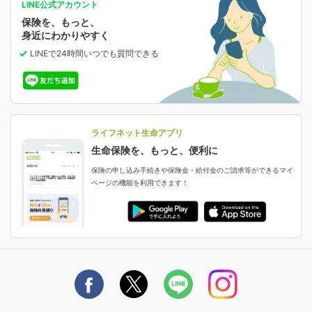
あなたの人生と保険選びのためのWebメディア
ご契約内容の確認
LINE公式アカウント
お客さま情報の確認・変更
保険を、もっと、
業績・財務情報
保険相談サービス
女性保険
保険料の支払い方法の変更
選ばれる理由・評判
身近にわかりやすく
女性特有の病気に備える
受取人・指定代理請求人の変更
LINEで24時間いつでも質問
できる
中断したお申し込みの再開
ライフネット生命の特長
保険金等の支払状況
よくあるご質問
お申し込み後の状況確認
就業不能保険
ライフネット生命が選ばれる理由がわかる！
減額・解約・追加契約の申し込み など
就業不能状態に備える
採用情報
資料請求
評判・口コミ
認知症保険
ご契約者さまに聞きました！
ライフネット生命アプリ
認知症・MCIに備える
ご契約者さま向け各種お手続き・サービス
生命保険を、もっと、便利に
生命保険マニフェスト
申し込みガイド
保険の申し込み手続きや保険金・給付金のご請求等ができるマイ
保険金・給付金のご請求
ページの機能を利用できます！
ライフネット生命のCMページ
ご契約の流れと必要書類
生命保険料控除に関するご案内
ライフネット生命公式note
保険料の支払い方法
契約更新を迎えるご契約者さまへ