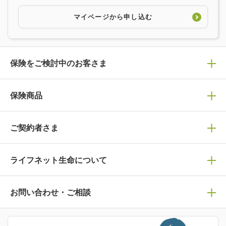
マイページから申し込む
保険をご検討中のお客さま
保険の選び方
保険商品
ぴったり診断見積り
保険商品一覧
ご契約者さま
保険選びで迷っている方はチェック！
死亡保険
生命保険の選び方のコツ
ライフネット生命について
万が一に備える
保険の基礎知識や選び方を解説！
マイページログイン
医療保険
ライフステージ別おすすめ加入例
ライフネット生命についてトップ
お問い合わせ・ご相談
病気や手術に備える
人生のステージに必要な保険がわかる！
マイページで以下のような手続きや「重要なお知らせ」
等の確認ができます。
がん保険
会社情報
保険ジャンバラヤ
お問い合わせ・ご相談トップ
がんに備える