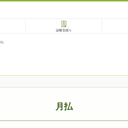
診断見積り
月払
電話で相談
相談予約
月払