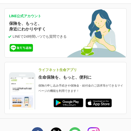
マイページで以下のような手続きや「重要なお知らせ」
等の確認ができます。
がん保険
会社情報
保険ジャンバラヤ
お問い合わせ・ご相談トップ
がんに備える
あなたの人生と保険選びのためのWebメディア
ご契約内容の確認
LINE公式アカウント
お客さま情報の確認・変更
保険を、もっと、
業績・財務情報
保険相談サービス
女性保険
保険料の支払い方法の変更
選ばれる理由・評判
身近にわかりやすく
女性特有の病気に備える
受取人・指定代理請求人の変更
LINEで24時間いつでも質問
できる
中断したお申し込みの再開
ライフネット生命の特長
保険金等の支払状況
よくあるご質問
お申し込み後の状況確認
就業不能保険
ライフネット生命が選ばれる理由がわかる！
減額・解約・追加契約の申し込み など
就業不能状態に備える
採用情報
資料請求
評判・口コミ
認知症保険
ご契約者さまに聞きました！
ライフネット生命アプリ
認知症・MCIに備える
ご契約者さま向け各種お手続き・サービス
生命保険を、もっと、便利に
生命保険マニフェスト
申し込みガイド
保険の申し込み手続きや保険金・給付金のご請求等ができるマイ
保険金・給付金のご請求
ページの機能を利用できます！
ライフネット生命のCMページ
ご契約の流れと必要書類
生命保険料控除に関するご案内
ライフネット生命公式note
保険料の支払い方法
契約更新を迎えるご契約者さまへ