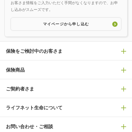
お客さま情報をご入力いただく手間がなくなりますので、お申
し込みがスムーズです。
マイページから申し込む
保険をご検討中のお客さま
保険の選び方
保険商品
ぴったり診断見積り
保険商品一覧
ご契約者さま
保険選びで迷っている方はチェック！
死亡保険
生命保険の選び方のコツ
ライフネット生命について
万が一に備える
保険の基礎知識や選び方を解説！
マイページログイン
医療保険
ライフステージ別おすすめ加入例
ライフネット生命についてトップ
お問い合わせ・ご相談
病気や手術に備える
人生のステージに必要な保険がわかる！