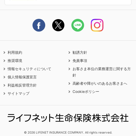
ライフネット生命公式note
保険料の支払い方法
契約更新を迎えるご契約者さまへ
利用規約
勧誘方針
推奨環境
免責事項
情報セキュリティについて
お客さま本位の業務運営に関する方
針
個人情報保護宣言
高齢者や障がいのあるお客さまへ
利益相反管理方針
Cookieポリシー
サイトマップ
© 2026 LIFENET INSURANCE COMPANY. All rights reserved.