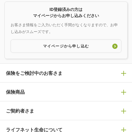
ID登録済みの方は
マイページからお申し込みください
お客さま情報をご入力いただく手間がなくなりますので、お申
し込みがスムーズです。
マイページから申し込む
保険をご検討中のお客さま
保険の選び方
保険商品
ぴったり診断見積り
保険商品一覧
ご契約者さま
保険選びで迷っている方はチェック！
死亡保険
生命保険の選び方のコツ
ライフネット生命について
万が一に備える
保険の基礎知識や選び方を解説！