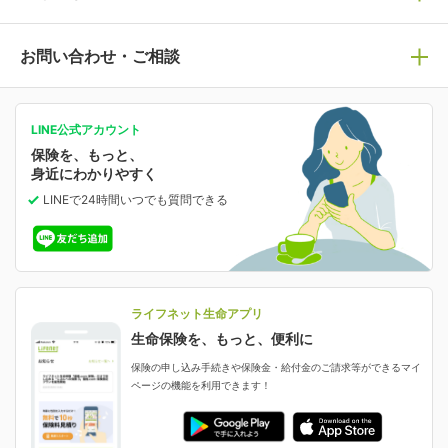
マイページログイン
医療保険
ライフステージ別おすすめ加入例
ライフネット生命についてトップ
お問い合わせ・ご相談
病気や手術に備える
人生のステージに必要な保険がわかる！
マイページで以下のような手続きや「重要なお知らせ」
等の確認ができます。
がん保険
会社情報
保険ジャンバラヤ
お問い合わせ・ご相談トップ
がんに備える
あなたの人生と保険選びのためのWebメディア
ご契約内容の確認
LINE公式アカウント
お客さま情報の確認・変更
保険を、もっと、
業績・財務情報
保険相談サービス
女性保険
保険料の支払い方法の変更
選ばれる理由・評判
身近にわかりやすく
女性特有の病気に備える
受取人・指定代理請求人の変更
LINEで24時間いつでも質問
できる
中断したお申し込みの再開
ライフネット生命の特長
保険金等の支払状況
よくあるご質問
お申し込み後の状況確認
就業不能保険
ライフネット生命が選ばれる理由がわかる！
減額・解約・追加契約の申し込み など
就業不能状態に備える
採用情報
資料請求
評判・口コミ
認知症保険
ご契約者さまに聞きました！
ライフネット生命アプリ
認知症・MCIに備える
ご契約者さま向け各種お手続き・サービス
生命保険を、もっと、便利に
生命保険マニフェスト
申し込みガイド
保険の申し込み手続きや保険金・給付金のご請求等ができるマイ
保険金・給付金のご請求
ページの機能を利用できます！
ライフネット生命のCMページ
ご契約の流れと必要書類
生命保険料控除に関するご案内