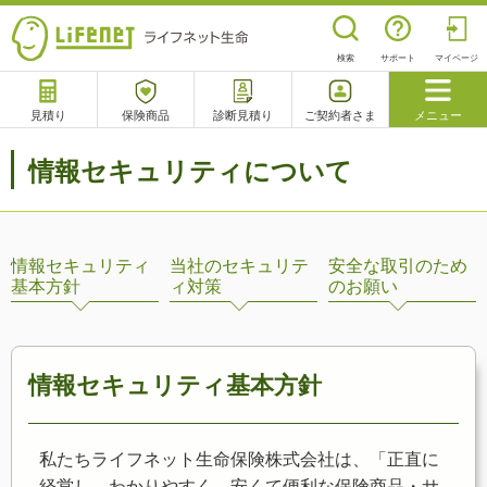
検索
サポート
マイページ
見積り
保険商品
診断見積り
ご契約者さま
メニュー
サポート
情報セキュリティについて
閉じる
情報セキュリティ
当社のセキュリテ
安全な取引のため
チャットサポート
電話で相談
相談予約
よくあるご質問
基本方針
ィ対策
のお願い
情報セキュリティ基本方針
私たちライフネット生命保険株式会社は、「正直に
経営し、わかりやすく、安くて便利な保険商品・サ