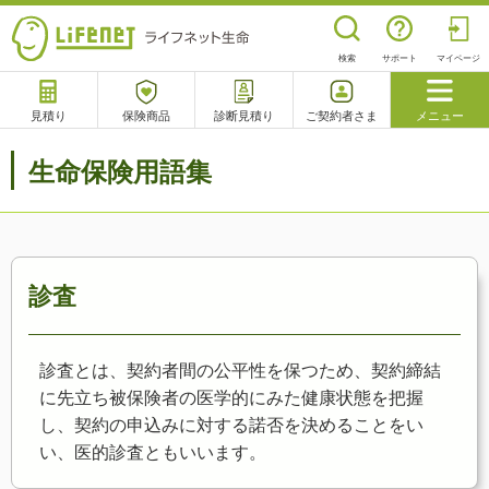
検索
サポート
マイページ
見積り
保険商品
診断見積り
ご契約者さま
メニュー
サポート
生命保険用語集
閉じる
チャットサポート
電話で相談
相談予約
よくあるご質問
診査
診査とは、契約者間の公平性を保つため、契約締結
に先立ち被保険者の医学的にみた健康状態を把握
し、契約の申込みに対する諾否を決めることをい
い、医的診査ともいいます。