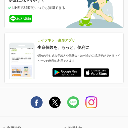
身近にわかりやすく
女性特有の病気に備える
受取人・指定代理請求人の変更
LINEで24時間いつでも質問
できる
中断したお申し込みの再開
ライフネット生命の特長
保険金等の支払状況
よくあるご質問
お申し込み後の状況確認
就業不能保険
ライフネット生命が選ばれる理由がわかる！
減額・解約・追加契約の申し込み など
就業不能状態に備える
採用情報
資料請求
評判・口コミ
認知症保険
ご契約者さまに聞きました！
ライフネット生命アプリ
認知症・MCIに備える
ご契約者さま向け各種お手続き・サービス
生命保険を、もっと、便利に
生命保険マニフェスト
申し込みガイド
保険の申し込み手続きや保険金・給付金のご請求等ができるマイ
保険金・給付金のご請求
ページの機能を利用できます！
ライフネット生命のCMページ
ご契約の流れと必要書類
生命保険料控除に関するご案内
ライフネット生命公式note
保険料の支払い方法
契約更新を迎えるご契約者さまへ
利用規約
勧誘方針