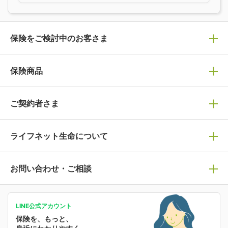
保険をご検討中のお客さま
保険の選び方
保険商品
ぴったり診断見積り
保険商品一覧
ご契約者さま
保険選びで迷っている方はチェック！
死亡保険
生命保険の選び方のコツ
ライフネット生命について
万が一に備える
保険の基礎知識や選び方を解説！
マイページログイン
医療保険
ライフステージ別おすすめ加入例
ライフネット生命についてトップ
お問い合わせ・ご相談
病気や手術に備える
人生のステージに必要な保険がわかる！
マイページで以下のような手続きや「重要なお知らせ」
等の確認ができます。
がん保険
会社情報
保険ジャンバラヤ
お問い合わせ・ご相談トップ
がんに備える
あなたの人生と保険選びのためのWebメディア
ご契約内容の確認
LINE公式アカウント
お客さま情報の確認・変更
保険を、もっと、
業績・財務情報
保険相談サービス
女性保険
保険料の支払い方法の変更
選ばれる理由・評判