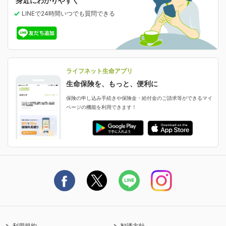
身近にわかりやすく
女性特有の病気に備える
受取人・指定代理請求人の変更
LINEで24時間いつでも質問
できる
中断したお申し込みの再開
ライフネット生命の特長
保険金等の支払状況
よくあるご質問
お申し込み後の状況確認
就業不能保険
ライフネット生命が選ばれる理由がわかる！
減額・解約・追加契約の申し込み など
就業不能状態に備える
採用情報
資料請求
評判・口コミ
認知症保険
ご契約者さまに聞きました！
ライフネット生命アプリ
認知症・MCIに備える
ご契約者さま向け各種お手続き・サービス
生命保険を、もっと、便利に
生命保険マニフェスト
申し込みガイド
保険の申し込み手続きや保険金・給付金のご請求等ができるマイ
保険金・給付金のご請求
ページの機能を利用できます！
ライフネット生命のCMページ
ご契約の流れと必要書類
生命保険料控除に関するご案内
ライフネット生命公式note
保険料の支払い方法
契約更新を迎えるご契約者さまへ
利用規約
勧誘方針