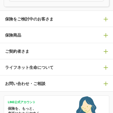
保険をご検討中のお客さま
保険の選び方
保険商品
ぴったり診断見積り
保険商品一覧
ご契約者さま
保険選びで迷っている方はチェック！
死亡保険
生命保険の選び方のコツ
ライフネット生命について
万が一に備える
保険の基礎知識や選び方を解説！
マイページログイン
医療保険
ライフステージ別おすすめ加入例
ライフネット生命についてトップ
お問い合わせ・ご相談
病気や手術に備える
人生のステージに必要な保険がわかる！
マイページで以下のような手続きや「重要なお知らせ」
等の確認ができます。
がん保険
会社情報
保険ジャンバラヤ
お問い合わせ・ご相談トップ
がんに備える
あなたの人生と保険選びのためのWebメディア
ご契約内容の確認
LINE公式アカウント
お客さま情報の確認・変更
保険を、もっと、
業績・財務情報
保険相談サービス
女性保険
保険料の支払い方法の変更
選ばれる理由・評判