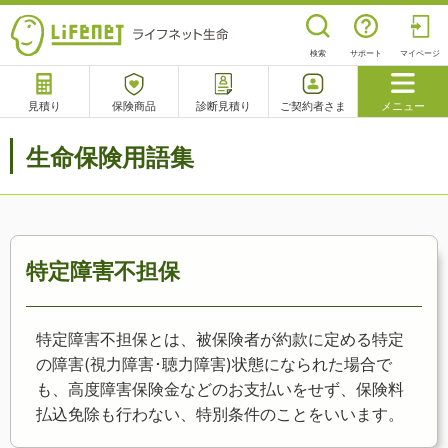
検索
サポート
マイページ
見積り
保険商品
診断見積り
ご契約者さま
メニュー
サポート
生命保険用語集
閉じる
チャットサポート
電話で相談
相談予約
よくあるご質問
特定障害不担保
特定障害不担保とは、被保険者が約款に定める特定
の障害(視力障害･聴力障害)状態になられた場合で
も、高度障害保険金などのお支払いをせず、保険料
払込免除も行わない、特別条件のことをいいます。