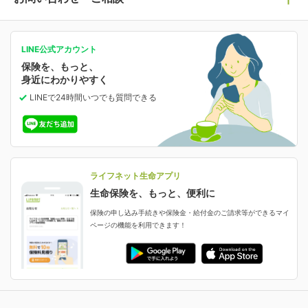
人生のステージに必要な保険がわかる！
マイページで以下のような手続きや「重要なお知らせ」
等の確認ができます。
がん保険
会社情報
保険ジャンバラヤ
お問い合わせ・ご相談トップ
がんに備える
あなたの人生と保険選びのためのWebメディア
ご契約内容の確認
LINE公式アカウント
お客さま情報の確認・変更
保険を、もっと、
業績・財務情報
保険相談サービス
女性保険
保険料の支払い方法の変更
選ばれる理由・評判
身近にわかりやすく
女性特有の病気に備える
受取人・指定代理請求人の変更
LINEで24時間いつでも質問
できる
中断したお申し込みの再開
ライフネット生命の特長
保険金等の支払状況
よくあるご質問
お申し込み後の状況確認
就業不能保険
ライフネット生命が選ばれる理由がわかる！
減額・解約・追加契約の申し込み など
就業不能状態に備える
採用情報
資料請求
評判・口コミ
認知症保険
ご契約者さまに聞きました！
ライフネット生命アプリ
認知症・MCIに備える
ご契約者さま向け各種お手続き・サービス
生命保険を、もっと、便利に
生命保険マニフェスト
申し込みガイド
保険の申し込み手続きや保険金・給付金のご請求等ができるマイ
保険金・給付金のご請求
ページの機能を利用できます！
ライフネット生命のCMページ
ご契約の流れと必要書類
生命保険料控除に関するご案内
ライフネット生命公式note
保険料の支払い方法
契約更新を迎えるご契約者さまへ