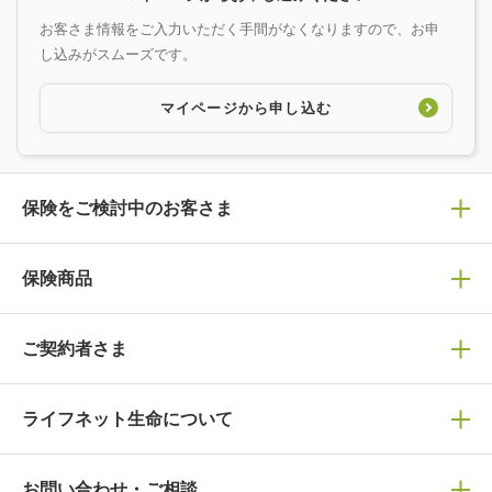
お客さま情報をご入力いただく手間がなくなりますので、お申
し込みがスムーズです。
マイページから申し込む
保険をご検討中のお客さま
保険の選び方
保険商品
ぴったり診断見積り
保険商品一覧
ご契約者さま
保険選びで迷っている方はチェック！
死亡保険
生命保険の選び方のコツ
ライフネット生命について
万が一に備える
保険の基礎知識や選び方を解説！
マイページログイン
医療保険
ライフステージ別おすすめ加入例
ライフネット生命についてトップ
お問い合わせ・ご相談
病気や手術に備える