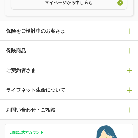
マイページから申し込む
保険をご検討中のお客さま
保険の選び方
保険商品
ぴったり診断見積り
保険商品一覧
ご契約者さま
保険選びで迷っている方はチェック！
死亡保険
生命保険の選び方のコツ
ライフネット生命について
万が一に備える
保険の基礎知識や選び方を解説！
マイページログイン
医療保険
ライフステージ別おすすめ加入例
ライフネット生命についてトップ
お問い合わせ・ご相談
病気や手術に備える
人生のステージに必要な保険がわかる！
マイページで以下のような手続きや「重要なお知らせ」
等の確認ができます。
がん保険
会社情報
保険ジャンバラヤ
お問い合わせ・ご相談トップ
がんに備える
あなたの人生と保険選びのためのWebメディア
ご契約内容の確認
LINE公式アカウント
お客さま情報の確認・変更