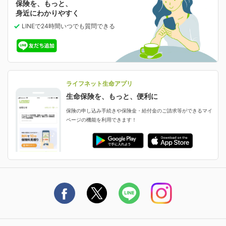
保険を、もっと、
業績・財務情報
保険相談サービス
女性保険
保険料の支払い方法の変更
選ばれる理由・評判
身近にわかりやすく
女性特有の病気に備える
受取人・指定代理請求人の変更
LINEで24時間いつでも質問
できる
中断したお申し込みの再開
ライフネット生命の特長
保険金等の支払状況
よくあるご質問
お申し込み後の状況確認
就業不能保険
ライフネット生命が選ばれる理由がわかる！
減額・解約・追加契約の申し込み など
就業不能状態に備える
採用情報
資料請求
評判・口コミ
認知症保険
ご契約者さまに聞きました！
ライフネット生命アプリ
認知症・MCIに備える
ご契約者さま向け各種お手続き・サービス
生命保険を、もっと、便利に
生命保険マニフェスト
申し込みガイド
保険の申し込み手続きや保険金・給付金のご請求等ができるマイ
保険金・給付金のご請求
ページの機能を利用できます！
ライフネット生命のCMページ
ご契約の流れと必要書類
生命保険料控除に関するご案内
ライフネット生命公式note
保険料の支払い方法
契約更新を迎えるご契約者さまへ