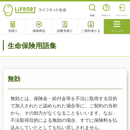
検索
サポート
マイページ
見積り
保険商品
診断見積り
ご契約者さま
メニュー
サポート
生命保険用語集
閉じる
チャットサポート
電話で相談
相談予約
よくあるご質問
無効
無効とは、保険金・給付金等を不法に取得する目的
で加入されたと認められた場合等に、ご契約の当初
から、その効力がなくなることをいいます。なお、
不法取得目的による無効の場合、すでに保険料を払
込みしていたとしても払い戻しされません。