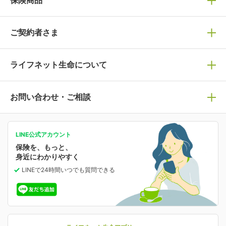
保険商品
ぴったり診断見積り
保険商品一覧
ご契約者さま
保険選びで迷っている方はチェック！
死亡保険
生命保険の選び方のコツ
ライフネット生命について
万が一に備える
保険の基礎知識や選び方を解説！
マイページログイン
医療保険
ライフステージ別おすすめ加入例
ライフネット生命についてトップ
お問い合わせ・ご相談
病気や手術に備える
人生のステージに必要な保険がわかる！
マイページで以下のような手続きや「重要なお知らせ」
等の確認ができます。
がん保険
会社情報
保険ジャンバラヤ
お問い合わせ・ご相談トップ
がんに備える
あなたの人生と保険選びのためのWebメディア
ご契約内容の確認
LINE公式アカウント
お客さま情報の確認・変更
保険を、もっと、
業績・財務情報
保険相談サービス
女性保険
保険料の支払い方法の変更
選ばれる理由・評判
身近にわかりやすく
女性特有の病気に備える
受取人・指定代理請求人の変更
LINEで24時間いつでも質問
できる
中断したお申し込みの再開
ライフネット生命の特長
保険金等の支払状況
よくあるご質問
お申し込み後の状況確認
就業不能保険
ライフネット生命が選ばれる理由がわかる！
減額・解約・追加契約の申し込み など
就業不能状態に備える
採用情報
資料請求
評判・口コミ
認知症保険
ご契約者さまに聞きました！