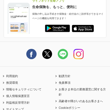
ライフネット生命アプリ
認知症・MCIに備える
ご契約者さま向け各種お手続き・サービス
生命保険を、もっと、便利に
生命保険マニフェスト
申し込みガイド
保険の申し込み手続きや保険金・給付金のご請求等ができるマイ
保険金・給付金のご請求
ページの機能を利用できます！
ライフネット生命のCMページ
ご契約の流れと必要書類
生命保険料控除に関するご案内
ライフネット生命公式note
保険料の支払い方法
契約更新を迎えるご契約者さまへ
利用規約
勧誘方針
推奨環境
免責事項
情報セキュリティについて
お客さま本位の業務運営に関する方
針
個人情報保護宣言
高齢者や障がいのあるお客さまへ
利益相反管理方針
Cookieポリシー
サイトマップ