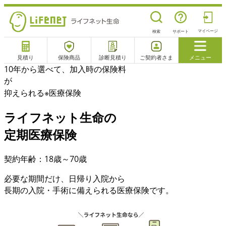
マイページ
検索
サポート
見積り
保険商品
診断見積り
ご契約者さま
メニュー
10年から選べて、加入時の保険料
サポート
が
閉じる
抑えられる
※
医療保険
ライフネット生命の
電話で相談
相談予約
よくあるご質問
定期医療保険
チャットサポート
契約年齢：18歳～70歳
必要な期間だけ、日帰り入院から
長期の入院・手術に備えられる医療保険です。