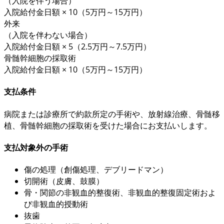
（入院を伴う場合）
入院給付金日額 × 10
（5万円～15万円）
外来
（入院を伴わない場合）
入院給付金日額 × 5
（2.5万円～7.5万円）
骨髄幹細胞の採取術
入院給付金日額 × 10
（5万円～15万円）
支払条件
病院または診療所で
約款所定
の手術や、放射線治療、骨髄移
植、骨髄幹細胞の採取術を受けた場合にお支払いします。
支払対象外の手術
傷の処理（創傷処理、デブリードマン）
切開術（皮膚、鼓膜）
骨・関節の非観血的整復術、非観血的整復固定術およ
び非観血的授動術
抜歯