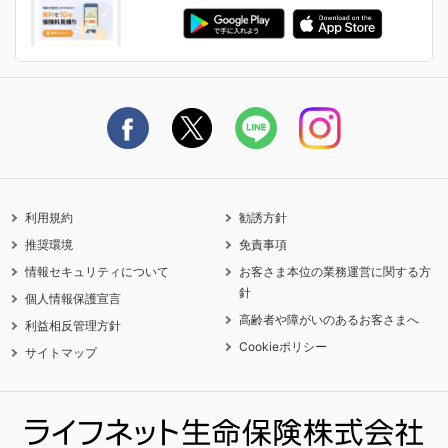
ライフネット生命のCMページ
ご契約の流れと必要書類
生命保険料控除に関するご案内
ライフネット生命公式note
保険料の支払い方法
契約更新を迎えるご契約者さまへ
利用規約
勧誘方針
推奨環境
免責事項
情報セキュリティについて
お客さま本位の業務運営に関する方
針
個人情報保護宣言
高齢者や障がいのあるお客さまへ
利益相反管理方針
Cookieポリシー
サイトマップ