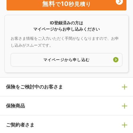
無料
10
で
秒見積り
ID登録済みの方は
マイページからお申し込みください
お客さま情報をご入力いただく手間がなくなりますので、お申
し込みがスムーズです。
マイページから申し込む
保険をご検討中のお客さま
保険の選び方
保険商品
ぴったり診断見積り
保険商品一覧
ご契約者さま
保険選びで迷っている方はチェック！