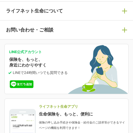
死亡保険
生命保険の選び方のコツ
ライフネット生命について
万が一に備える
保険の基礎知識や選び方を解説！
マイページログイン
医療保険
ライフステージ別おすすめ加入例
ライフネット生命についてトップ
お問い合わせ・ご相談
病気や手術に備える
人生のステージに必要な保険がわかる！
マイページで以下のような手続きや「重要なお知らせ」
等の確認ができます。
がん保険
会社情報
保険ジャンバラヤ
お問い合わせ・ご相談トップ
がんに備える
あなたの人生と保険選びのためのWebメディア
ご契約内容の確認
LINE公式アカウント
お客さま情報の確認・変更
保険を、もっと、
業績・財務情報
保険相談サービス
女性保険
保険料の支払い方法の変更
選ばれる理由・評判
身近にわかりやすく
女性特有の病気に備える
受取人・指定代理請求人の変更
LINEで24時間いつでも質問
できる
中断したお申し込みの再開
ライフネット生命の特長
保険金等の支払状況
よくあるご質問
お申し込み後の状況確認
就業不能保険
ライフネット生命が選ばれる理由がわかる！
減額・解約・追加契約の申し込み など
就業不能状態に備える
採用情報
資料請求
評判・口コミ
認知症保険
ご契約者さまに聞きました！
ライフネット生命アプリ
認知症・MCIに備える
ご契約者さま向け各種お手続き・サービス
生命保険を、もっと、便利に
生命保険マニフェスト
申し込みガイド
保険の申し込み手続きや保険金・給付金のご請求等ができるマイ
保険金・給付金のご請求
ページの機能を利用できます！