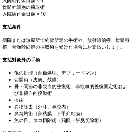
入院給付金日額 × 5
骨髄幹細胞の採取術
入院給付金日額 × 10
支払条件
病院または診療所で
約款所定
の手術や、放射線治療、骨髄移
植、骨髄幹細胞の採取術を受けた場合にお支払いします。
支払対象外の手術
傷の処理（創傷処理、デブリードマン）
切開術（皮膚、鼓膜）
骨・関節の非観血的整復術、非観血的整復固定術およ
び非観血的授動術
抜歯
異物除去（外耳、鼻腔内）
鼻焼灼術（鼻粘膜、下甲介粘膜）
魚の目、タコ切除術（鶏眼・胼胝切除術）