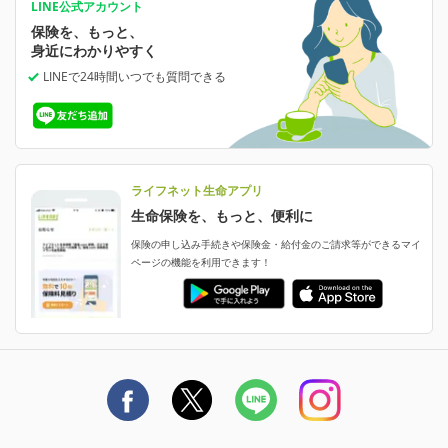
あなたの人生と保険選びのためのWebメディア
ご契約内容の確認
LINE公式アカウント
お客さま情報の確認・変更
保険を、もっと、
業績・財務情報
保険相談サービス
保険料の支払い方法の変更
女性保険
選ばれる理由・評判
身近にわかりやすく
女性特有の病気に備える
受取人・指定代理請求人の変更
LINEで24時間いつでも質問
できる
中断したお申し込みの再開
ライフネット生命の特長
保険金等の支払状況
よくあるご質問
お申し込み後の状況確認
就業不能保険
ライフネット生命が選ばれる理由がわかる！
減額・解約・追加契約の申し込み など
就業不能状態に備える
採用情報
資料請求
評判・口コミ
認知症保険
ご契約者さまに聞きました！
ライフネット生命アプリ
認知症・MCIに備える
ご契約者さま向け各種お手続き・サービス
生命保険を、もっと、便利に
生命保険マニフェスト
申し込みガイド
保険の申し込み手続きや保険金・給付金のご請求等ができるマイ
保険金・給付金のご請求
ページの機能を利用できます！
ライフネット生命のCMページ
ご契約の流れと必要書類
生命保険料控除に関するご案内
ライフネット生命公式note
保険料の支払い方法
契約更新を迎えるご契約者さまへ