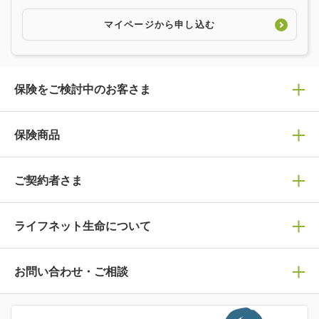
マイページから申し込む
保険をご検討中のお客さま
保険の選び方
保険商品
ぴったり診断見積り
保険商品一覧
ご契約者さま
保険選びで迷っている方はチェック！
死亡保険
生命保険の選び方のコツ
ライフネット生命について
万が一に備える
保険の基礎知識や選び方を解説！
マイページログイン
医療保険
ライフステージ別おすすめ加入例
ライフネット生命についてトップ
お問い合わせ・ご相談
病気や手術に備える
人生のステージに必要な保険がわかる！
マイページで以下のような手続きや「重要なお知らせ」等
の確認ができます。
がん保険
会社情報
保険ジャンバラヤ
お問い合わせ・ご相談トップ
がんに備える