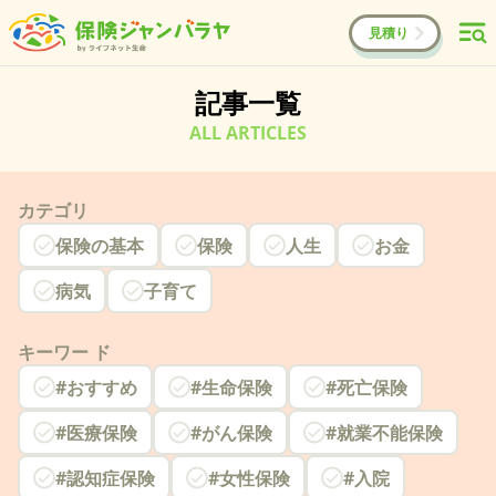
見積り
記事一覧
ALL ARTICLES
カテゴリ
保険の基本
保険
人生
お金
病気
子育て
キーワー ド
#おすすめ
#生命保険
#死亡保険
#医療保険
#がん保険
#就業不能保険
#認知症保険
#女性保険
#入院