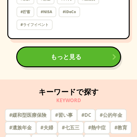
#貯蓄
#NISA
#iDeCo
#ライフイベント
もっと見る
キーワードで探す
KEYWORD
#
緩和型医療保険
#
習い事
#
DC
#
公的年金
#
遺族年金
#
夫婦
#
七五三
#
熱中症
#
教育