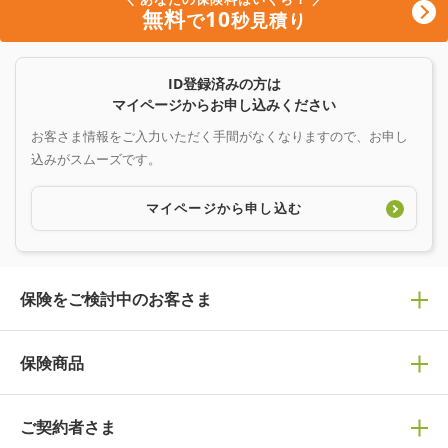
無料
10
で
秒見積り
ID登録済みの方は
マイページからお申し込みください
お客さま情報をご入力いただく手間がなくなりますので、お申し
込みがスムーズです。
マイページから申し込む
保険をご検討中のお客さま
保険の選び方
保険商品
ぴったり診断見積り
保険商品一覧
ご契約者さま
保険選びで迷っている方はチェック！