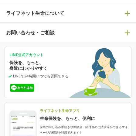
死亡保険
生命保険の選び方のコツ
ライフネット生命について
万が一に備える
保険の基礎知識や選び方を解説！
マイページログイン
医療保険
ライフステージ別おすすめ加入例
ライフネット生命についてトップ
お問い合わせ・ご相談
病気や手術に備える
人生のステージに必要な保険がわかる！
マイページで以下のような手続きや「重要なお知らせ」等
の確認ができます。
がん保険
会社情報
保険ジャンバラヤ
お問い合わせ・ご相談トップ
がんに備える
あなたの人生と保険選びのためのWebメディア
ご契約内容の確認
LINE公式アカウント
お客さま情報の確認・変更
保険を、もっと、
業績・財務情報
保険相談サービス
保険料の支払い方法の変更
女性保険
選ばれる理由・評判
身近にわかりやすく
女性特有の病気に備える
受取人・指定代理請求人の変更
LINEで24時間いつでも質問
できる
中断したお申し込みの再開
ライフネット生命の特長
保険金等の支払状況
よくあるご質問
お申し込み後の状況確認
就業不能保険
ライフネット生命が選ばれる理由がわかる！
減額・解約・追加契約の申し込み など
就業不能状態に備える
採用情報
資料請求
評判・口コミ
認知症保険
ご契約者さまに聞きました！
ライフネット生命アプリ
認知症・MCIに備える
ご契約者さま向け各種お手続き・サービス
生命保険を、もっと、便利に
生命保険マニフェスト
申し込みガイド
保険の申し込み手続きや保険金・給付金のご請求等ができるマイ
保険金・給付金のご請求
ページの機能を利用できます！