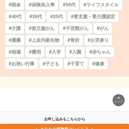
#
税金
#
保険加入率
#
50代
#
ライフスタイル
#
40代
#
30代
#
20代
#
要支援・要介護認定
#
介護
#
前立腺がん
#
子宮頸がん
#
がん
#
腫瘍
#
上皮内新生物
#
骨折
#
お宮参り
#
相場
#
費用
#
入学
#
入園
#
赤ちゃん
#
お祝い行事
#
子ども
#
子育て
#
健康
トップ
お申し込みもこちらから
＼ あなたの保険料はいくら？ ／