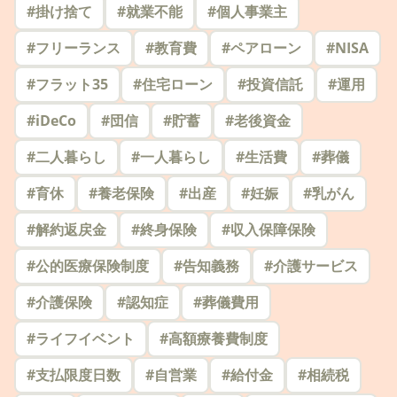
#
掛け捨て
#
就業不能
#
個人事業主
#
フリーランス
#
教育費
#
ペアローン
#
NISA
#
フラット35
#
住宅ローン
#
投資信託
#
運用
#
iDeCo
#
団信
#
貯蓄
#
老後資金
#
二人暮らし
#
一人暮らし
#
生活費
#
葬儀
#
育休
#
養老保険
#
出産
#
妊娠
#
乳がん
#
解約返戻金
#
終身保険
#
収入保障保険
#
公的医療保険制度
#
告知義務
#
介護サービス
#
介護保険
#
認知症
#
葬儀費用
#
ライフイベント
#
高額療養費制度
#
支払限度日数
#
自営業
#
給付金
#
相続税