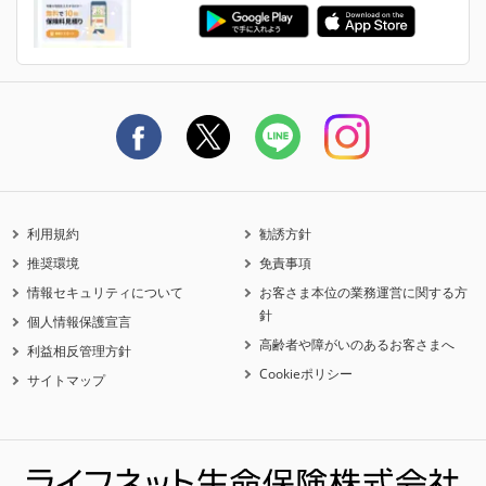
ライフネット生命のCMページ
ご契約の流れと必要書類
生命保険料控除に関するご案内
ライフネット生命公式note
保険料の支払い方法
契約更新を迎えるご契約者さまへ
利用規約
勧誘方針
推奨環境
免責事項
情報セキュリティについて
お客さま本位の業務運営に関する方
針
個人情報保護宣言
高齢者や障がいのあるお客さまへ
利益相反管理方針
Cookieポリシー
サイトマップ