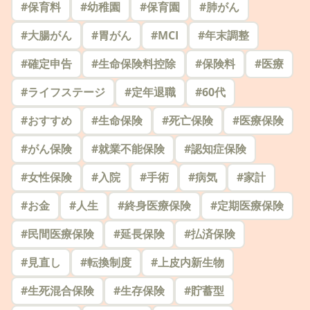
#
保育料
#
幼稚園
#
保育園
#
肺がん
#
大腸がん
#
胃がん
#
MCI
#
年末調整
#
確定申告
#
生命保険料控除
#
保険料
#
医療
#
ライフステージ
#
定年退職
#
60代
#
おすすめ
#
生命保険
#
死亡保険
#
医療保険
#
がん保険
#
就業不能保険
#
認知症保険
#
女性保険
#
入院
#
手術
#
病気
#
家計
#
お金
#
人生
#
終身医療保険
#
定期医療保険
#
民間医療保険
#
延長保険
#
払済保険
#
見直し
#
転換制度
#
上皮内新生物
#
生死混合保険
#
生存保険
#
貯蓄型