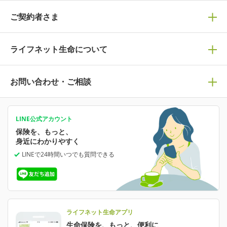
ぴったり診断見積り
保険商品一覧
ご契約者さま
保険選びで迷っている方はチェック！
死亡保険
生命保険の選び方のコツ
ライフネット生命について
万が一に備える
保険の基礎知識や選び方を解説！
マイページログイン
医療保険
ライフステージ別おすすめ加入例
ライフネット生命についてトップ
お問い合わせ・ご相談
病気や手術に備える
人生のステージに必要な保険がわかる！
マイページで以下のような手続きや「重要なお知らせ」等
の確認ができます。
がん保険
会社情報
保険ジャンバラヤ
お問い合わせ・ご相談トップ
がんに備える
あなたの人生と保険選びのためのWebメディア
ご契約内容の確認
LINE公式アカウント
お客さま情報の確認・変更
保険を、もっと、
業績・財務情報
保険相談サービス
保険料の支払い方法の変更
女性保険
選ばれる理由・評判
身近にわかりやすく
女性特有の病気に備える
受取人・指定代理請求人の変更
LINEで24時間いつでも質問
できる
中断したお申し込みの再開
ライフネット生命の特長
保険金等の支払状況
よくあるご質問
お申し込み後の状況確認
就業不能保険
ライフネット生命が選ばれる理由がわかる！
減額・解約・追加契約の申し込み など
就業不能状態に備える
採用情報
資料請求
評判・口コミ
認知症保険
ご契約者さまに聞きました！
ライフネット生命アプリ
認知症・MCIに備える
ご契約者さま向け各種お手続き・サービス
生命保険を、もっと、便利に