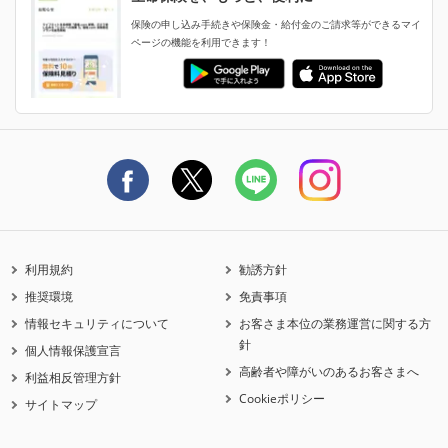
生命保険マニフェスト
申し込みガイド
保険の申し込み手続きや保険金・給付金のご請求等ができるマイ
保険金・給付金のご請求
ページの機能を利用できます！
ライフネット生命のCMページ
ご契約の流れと必要書類
生命保険料控除に関するご案内
ライフネット生命公式note
保険料の支払い方法
契約更新を迎えるご契約者さまへ
利用規約
勧誘方針
推奨環境
免責事項
情報セキュリティについて
お客さま本位の業務運営に関する方
針
個人情報保護宣言
高齢者や障がいのあるお客さまへ
利益相反管理方針
Cookieポリシー
サイトマップ