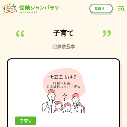
見積り
子育て
5
記事数
本
子育て