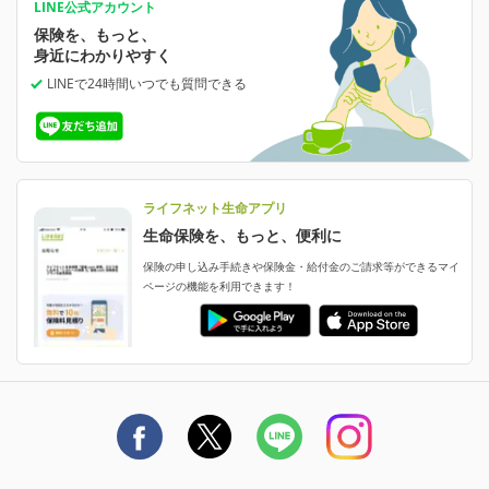
あなたの人生と保険選びのためのWebメディア
ご契約内容の確認
LINE公式アカウント
お客さま情報の確認・変更
保険を、もっと、
業績・財務情報
保険相談サービス
保険料の支払い方法の変更
女性保険
選ばれる理由・評判
身近にわかりやすく
女性特有の病気に備える
受取人・指定代理請求人の変更
LINEで24時間いつでも質問
できる
中断したお申し込みの再開
ライフネット生命の特長
保険金等の支払状況
よくあるご質問
お申し込み後の状況確認
就業不能保険
ライフネット生命が選ばれる理由がわかる！
減額・解約・追加契約の申し込み など
就業不能状態に備える
採用情報
資料請求
評判・口コミ
認知症保険
ご契約者さまに聞きました！
ライフネット生命アプリ
認知症・MCIに備える
ご契約者さま向け各種お手続き・サービス
生命保険を、もっと、便利に
生命保険マニフェスト
申し込みガイド
保険の申し込み手続きや保険金・給付金のご請求等ができるマイ
保険金・給付金のご請求
ページの機能を利用できます！
ライフネット生命のCMページ
ご契約の流れと必要書類
生命保険料控除に関するご案内
ライフネット生命公式note
保険料の支払い方法
契約更新を迎えるご契約者さまへ