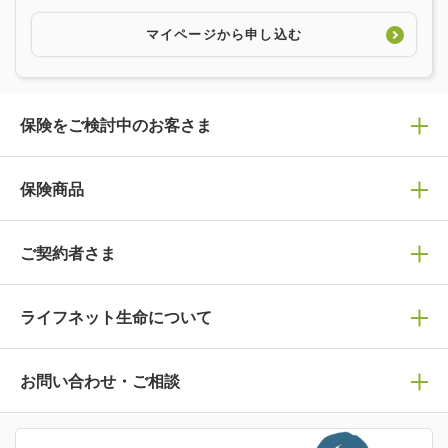
マイページから申し込む
保険をご検討中のお客さま
保険の選び方
保険商品
ぴったり診断見積り
保険商品一覧
ご契約者さま
保険選びで迷っている方はチェック！
死亡保険
生命保険の選び方のコツ
ライフネット生命について
万が一に備える
保険の基礎知識や選び方を解説！
マイページログイン
医療保険
ライフステージ別おすすめ加入例
ライフネット生命についてトップ
お問い合わせ・ご相談
病気や手術に備える
人生のステージに必要な保険がわかる！
マイページで以下のような手続きや「重要なお知らせ」等
の確認ができます。
がん保険
会社情報
保険ジャンバラヤ
お問い合わせ・ご相談トップ
がんに備える