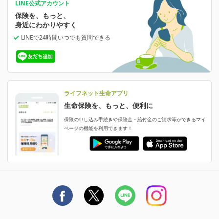
あなたの人生と保険選びのためのWebメディア
ご契約内容の確認
LINE公式アカウント
お客さま情報の確認・変更
保険を、もっと、
業績・財務情報
保険相談サービス
保険料の支払い方法の変更
女性保険
選ばれる理由・評判
身近にわかりやすく
女性特有の病気に備える
受取人・指定代理請求人の変更
LINEで24時間いつでも質問
できる
中断したお申し込みの再開
ライフネット生命の特長
保険金等の支払状況
よくあるご質問
お申し込み後の状況確認
就業不能保険
ライフネット生命が選ばれる理由がわかる！
減額・解約・追加契約の申し込み など
就業不能状態に備える
採用情報
資料請求
評判・口コミ
認知症保険
ご契約者さまに聞きました！
ライフネット生命アプリ
認知症・MCIに備える
ご契約者さま向け各種お手続き・サービス
生命保険を、もっと、便利に
生命保険マニフェスト
申し込みガイド
保険の申し込み手続きや保険金・給付金のご請求等ができるマイ
保険金・給付金のご請求
ページの機能を利用できます！
ライフネット生命のCMページ
ご契約の流れと必要書類
生命保険料控除に関するご案内
ライフネット生命公式note
保険料の支払い方法
契約更新を迎えるご契約者さまへ