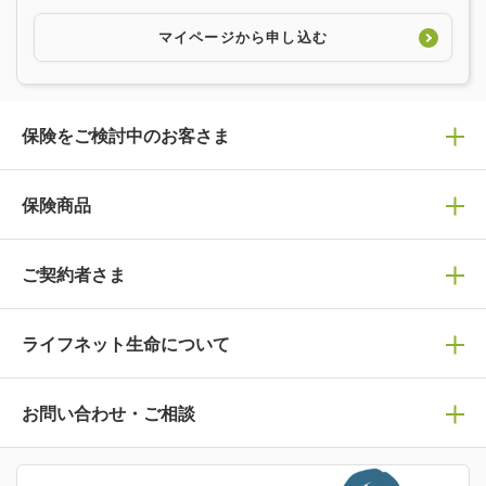
マイページから申し込む
保険をご検討中のお客さま
保険の選び方
保険商品
ぴったり診断見積り
保険商品一覧
ご契約者さま
保険選びで迷っている方はチェック！
死亡保険
生命保険の選び方のコツ
ライフネット生命について
万が一に備える
保険の基礎知識や選び方を解説！
マイページログイン
医療保険
ライフステージ別おすすめ加入例
ライフネット生命についてトップ
お問い合わせ・ご相談
病気や手術に備える
人生のステージに必要な保険がわかる！
マイページで以下のような手続きや「重要なお知らせ」等
の確認ができます。
がん保険
会社情報
保険ジャンバラヤ
お問い合わせ・ご相談トップ
がんに備える