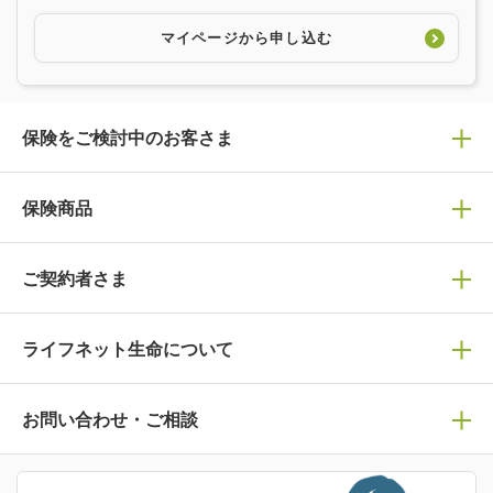
マイページから申し込む
保険をご検討中のお客さま
保険の選び方
保険商品
ぴったり診断見積り
保険商品一覧
ご契約者さま
保険選びで迷っている方はチェック！
死亡保険
生命保険の選び方のコツ
ライフネット生命について
万が一に備える
保険の基礎知識や選び方を解説！
マイページログイン
医療保険
ライフステージ別おすすめ加入例
ライフネット生命についてトップ
お問い合わせ・ご相談
病気や手術に備える
人生のステージに必要な保険がわかる！
マイページで以下のような手続きや「重要なお知らせ」等
の確認ができます。
がん保険
会社情報
保険ジャンバラヤ
お問い合わせ・ご相談トップ
がんに備える