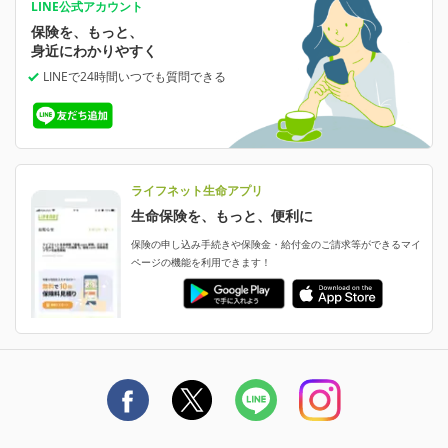
あなたの人生と保険選びのためのWebメディア
ご契約内容の確認
LINE公式アカウント
お客さま情報の確認・変更
保険を、もっと、
業績・財務情報
保険相談サービス
保険料の支払い方法の変更
女性保険
選ばれる理由・評判
身近にわかりやすく
女性特有の病気に備える
受取人・指定代理請求人の変更
LINEで24時間いつでも質問
できる
中断したお申し込みの再開
ライフネット生命の特長
保険金等の支払状況
よくあるご質問
お申し込み後の状況確認
就業不能保険
ライフネット生命が選ばれる理由がわかる！
減額・解約・追加契約の申し込み など
就業不能状態に備える
採用情報
資料請求
評判・口コミ
認知症保険
ご契約者さまに聞きました！
ライフネット生命アプリ
認知症・MCIに備える
ご契約者さま向け各種お手続き・サービス
生命保険を、もっと、便利に
生命保険マニフェスト
申し込みガイド
保険の申し込み手続きや保険金・給付金のご請求等ができるマイ
保険金・給付金のご請求
ページの機能を利用できます！
ライフネット生命のCMページ
ご契約の流れと必要書類
生命保険料控除に関するご案内
ライフネット生命公式note
保険料の支払い方法
契約更新を迎えるご契約者さまへ