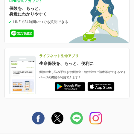
LINE公式アカウント
お客さま情報の確認・変更
保険を、もっと、
業績・財務情報
保険相談サービス
女性保険
保険料の支払い方法の変更
選ばれる理由・評判
身近にわかりやすく
女性特有の病気に備える
受取人・指定代理請求人の変更
LINEで24時間いつでも質問
できる
中断したお申し込みの再開
ライフネット生命の特長
保険金等の支払状況
よくあるご質問
お申し込み後の状況確認
就業不能保険
ライフネット生命が選ばれる理由がわかる！
減額・解約・追加契約の申し込み など
就業不能状態に備える
採用情報
資料請求
評判・口コミ
認知症保険
ご契約者さまに聞きました！
ライフネット生命アプリ
認知症・MCIに備える
ご契約者さま向け各種お手続き・サービス
生命保険を、もっと、便利に
生命保険マニフェスト
申し込みガイド
保険の申し込み手続きや保険金・給付金のご請求等ができるマイ
保険金・給付金のご請求
ページの機能を利用できます！
ライフネット生命のCMページ
ご契約の流れと必要書類
生命保険料控除に関するご案内
ライフネット生命公式note
保険料の支払い方法
契約更新を迎えるご契約者さまへ