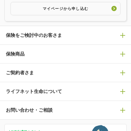
マイページから申し込む
保険をご検討中のお客さま
保険の選び方
保険商品
ぴったり診断見積り
保険商品一覧
ご契約者さま
保険選びで迷っている方はチェック！
死亡保険
生命保険の選び方のコツ
ライフネット生命について
万が一に備える
保険の基礎知識や選び方を解説！
マイページログイン
医療保険
ライフステージ別おすすめ加入例
ライフネット生命についてトップ
お問い合わせ・ご相談
病気や手術に備える
人生のステージに必要な保険がわかる！
マイページで以下のような手続きや「重要なお知らせ」
等の確認ができます。
がん保険
会社情報
保険ジャンバラヤ
お問い合わせ・ご相談トップ
がんに備える
あなたの人生と保険選びのためのWebメディア
ご契約内容の確認