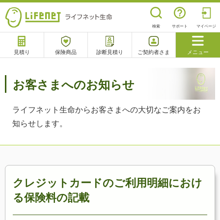
検索
サポート
マイページ
見積り
保険商品
診断見積り
ご契約者さま
メニュー
サポート
閉じる
お客さまへのお知らせ
ライフネット生命からお客さまへの大切なご案内をお
チャットサポート
電話で相談
相談予約
よくあるご質問
知らせします。
クレジットカードのご利用明細におけ
る保険料の記載