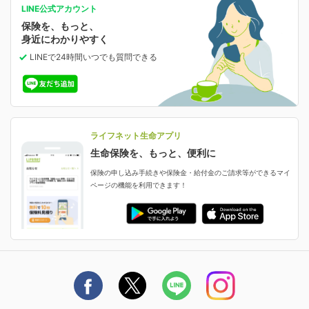
がんに備える
あなたの人生と保険選びのためのWebメディア
ご契約内容の確認
LINE公式アカウント
お客さま情報の確認・変更
保険を、もっと、
業績・財務情報
保険相談サービス
女性保険
保険料の支払い方法の変更
選ばれる理由・評判
身近にわかりやすく
女性特有の病気に備える
受取人・指定代理請求人の変更
LINEで24時間いつでも質問
できる
中断したお申し込みの再開
ライフネット生命の特長
保険金等の支払状況
よくあるご質問
お申し込み後の状況確認
就業不能保険
ライフネット生命が選ばれる理由がわかる！
減額・解約・追加契約の申し込み など
就業不能状態に備える
採用情報
資料請求
評判・口コミ
認知症保険
ご契約者さまに聞きました！
ライフネット生命アプリ
認知症・MCIに備える
ご契約者さま向け各種お手続き・サービス
生命保険を、もっと、便利に
生命保険マニフェスト
申し込みガイド
保険の申し込み手続きや保険金・給付金のご請求等ができるマイ
保険金・給付金のご請求
ページの機能を利用できます！
ライフネット生命のCMページ
ご契約の流れと必要書類
生命保険料控除に関するご案内
ライフネット生命公式note
保険料の支払い方法
契約更新を迎えるご契約者さまへ