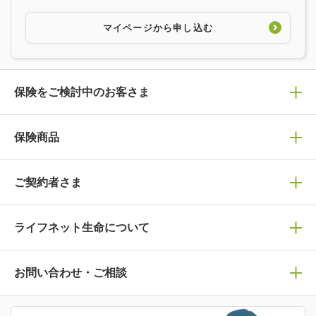
マイページから申し込む
保険をご検討中のお客さま
保険の選び方
保険商品
ぴったり診断見積り
保険商品一覧
ご契約者さま
保険選びで迷っている方はチェック！
死亡保険
生命保険の選び方のコツ
ライフネット生命について
万が一に備える
保険の基礎知識や選び方を解説！
マイページログイン
医療保険
ライフステージ別おすすめ加入例
ライフネット生命についてトップ
お問い合わせ・ご相談
病気や手術に備える
人生のステージに必要な保険がわかる！
マイページで以下のような手続きや「重要なお知らせ」
等の確認ができます。
がん保険
会社情報
保険ジャンバラヤ
お問い合わせ・ご相談トップ