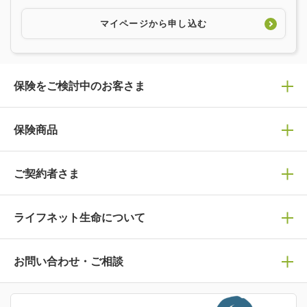
マイページから申し込む
保険をご検討中のお客さま
保険の選び方
保険商品
ぴったり診断見積り
保険商品一覧
ご契約者さま
保険選びで迷っている方はチェック！
死亡保険
生命保険の選び方のコツ
ライフネット生命について
万が一に備える
保険の基礎知識や選び方を解説！
マイページログイン
医療保険
ライフステージ別おすすめ加入例
ライフネット生命についてトップ
お問い合わせ・ご相談
病気や手術に備える
人生のステージに必要な保険がわかる！
マイページで以下のような手続きや「重要なお知らせ」等
の確認ができます。
がん保険
会社情報
保険ジャンバラヤ
お問い合わせ・ご相談トップ
がんに備える