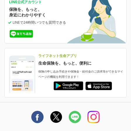
あなたの人生と保険選びのためのWebメディア
ご契約内容の確認
LINE公式アカウント
お客さま情報の確認・変更
保険を、もっと、
業績・財務情報
保険相談サービス
保険料の支払い方法の変更
女性保険
選ばれる理由・評判
身近にわかりやすく
女性特有の病気に備える
受取人・指定代理請求人の変更
LINEで24時間いつでも質問
できる
中断したお申し込みの再開
ライフネット生命の特長
保険金等の支払状況
よくあるご質問
お申し込み後の状況確認
就業不能保険
ライフネット生命が選ばれる理由がわかる！
減額・解約・追加契約の申し込み など
就業不能状態に備える
採用情報
資料請求
評判・口コミ
認知症保険
ご契約者さまに聞きました！
ライフネット生命アプリ
認知症・MCIに備える
ご契約者さま向け各種お手続き・サービス
生命保険を、もっと、便利に
生命保険マニフェスト
申し込みガイド
保険の申し込み手続きや保険金・給付金のご請求等ができるマイ
保険金・給付金のご請求
ページの機能を利用できます！
ライフネット生命のCMページ
ご契約の流れと必要書類
生命保険料控除に関するご案内
ライフネット生命公式note
保険料の支払い方法
契約更新を迎えるご契約者さまへ