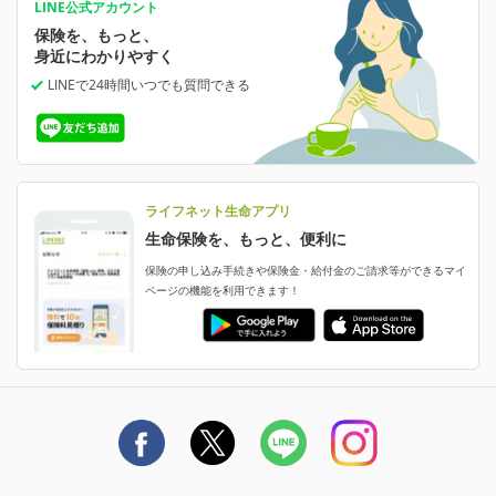
あなたの人生と保険選びのためのWebメディア
ご契約内容の確認
LINE公式アカウント
お客さま情報の確認・変更
保険を、もっと、
業績・財務情報
保険相談サービス
保険料の支払い方法の変更
女性保険
選ばれる理由・評判
身近にわかりやすく
女性特有の病気に備える
受取人・指定代理請求人の変更
LINEで24時間いつでも質問
できる
中断したお申し込みの再開
ライフネット生命の特長
保険金等の支払状況
よくあるご質問
お申し込み後の状況確認
就業不能保険
ライフネット生命が選ばれる理由がわかる！
減額・解約・追加契約の申し込み など
就業不能状態に備える
採用情報
資料請求
評判・口コミ
認知症保険
ご契約者さまに聞きました！
ライフネット生命アプリ
認知症・MCIに備える
ご契約者さま向け各種お手続き・サービス
生命保険を、もっと、便利に
生命保険マニフェスト
申し込みガイド
保険の申し込み手続きや保険金・給付金のご請求等ができるマイ
保険金・給付金のご請求
ページの機能を利用できます！
ライフネット生命のCMページ
ご契約の流れと必要書類
生命保険料控除に関するご案内
ライフネット生命公式note
保険料の支払い方法
契約更新を迎えるご契約者さまへ