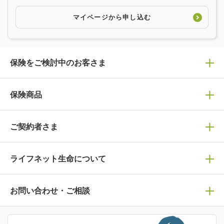
マイページから申し込む
保険をご検討中のお客さま
保険の選び方
保険商品
ぴったり診断見積り
保険商品一覧
ご契約者さま
保険選びで迷っている方はチェック！
死亡保険
生命保険の選び方のコツ
ライフネット生命について
万が一に備える
保険の基礎知識や選び方を解説！
マイページログイン
医療保険
ライフステージ別おすすめ加入例
ライフネット生命についてトップ
お問い合わせ・ご相談
病気や手術に備える
人生のステージに必要な保険がわかる！
マイページで以下のような手続きや「重要なお知らせ」等
の確認ができます。
がん保険
会社情報
保険ジャンバラヤ
お問い合わせ・ご相談トップ
がんに備える