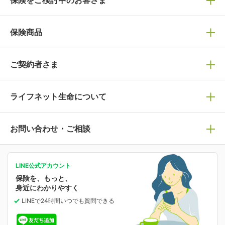
保険の選び方
保険商品
ぴったり診断見積り
保険商品一覧
ご契約者さま
保険選びで迷っている方はチェック！
死亡保険
生命保険の選び方のコツ
ライフネット生命について
万が一に備える
保険の基礎知識や選び方を解説！
マイページログイン
医療保険
ライフステージ別おすすめ加入例
ライフネット生命についてトップ
お問い合わせ・ご相談
病気や手術に備える
人生のステージに必要な保険がわかる！
マイページで以下のような手続きや「重要なお知らせ」
等の確認ができます。
がん保険
会社情報
保険ジャンバラヤ
お問い合わせ・ご相談トップ
がんに備える
あなたの人生と保険選びのためのWebメディア
ご契約内容の確認
LINE公式アカウント
お客さま情報の確認・変更
保険を、もっと、
業績・財務情報
保険相談サービス
女性保険
保険料の支払い方法の変更
選ばれる理由・評判
身近にわかりやすく
女性特有の病気に備える
受取人・指定代理請求人の変更
LINEで24時間いつでも質問
できる
中断したお申し込みの再開
ライフネット生命の特長
保険金等の支払状況
よくあるご質問
お申し込み後の状況確認
就業不能保険
ライフネット生命が選ばれる理由がわかる！