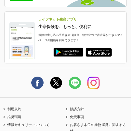
減額・解約・追加契約の申し込み など
就業不能状態に備える
採用情報
資料請求
評判・口コミ
認知症保険
ご契約者さまに聞きました！
ライフネット生命アプリ
認知症・MCIに備える
ご契約者さま向け各種お手続き・サービス
生命保険を、もっと、便利に
生命保険マニフェスト
申し込みガイド
保険の申し込み手続きや保険金・給付金のご請求等ができるマイ
保険金・給付金のご請求
ページの機能を利用できます！
ライフネット生命のCMページ
ご契約の流れと必要書類
生命保険料控除に関するご案内
ライフネット生命公式note
保険料の支払い方法
契約更新を迎えるご契約者さまへ
利用規約
勧誘方針
推奨環境
免責事項
情報セキュリティについて
お客さま本位の業務運営に関する方
針