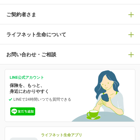
ぴったり診断見積り
保険商品一覧
ご契約者さま
保険選びで迷っている方はチェック！
死亡保険
生命保険の選び方のコツ
ライフネット生命について
万が一に備える
保険の基礎知識や選び方を解説！
マイページログイン
医療保険
ライフステージ別おすすめ加入例
ライフネット生命についてトップ
お問い合わせ・ご相談
病気や手術に備える
人生のステージに必要な保険がわかる！
マイページで以下のような手続きや「重要なお知らせ」
等の確認ができます。
がん保険
会社情報
保険ジャンバラヤ
お問い合わせ・ご相談トップ
がんに備える
あなたの人生と保険選びのためのWebメディア
ご契約内容の確認
LINE公式アカウント
お客さま情報の確認・変更
保険を、もっと、
業績・財務情報
保険相談サービス
女性保険
保険料の支払い方法の変更
選ばれる理由・評判
身近にわかりやすく
女性特有の病気に備える
受取人・指定代理請求人の変更
LINEで24時間いつでも質問
できる
中断したお申し込みの再開
ライフネット生命の特長
保険金等の支払状況
よくあるご質問
お申し込み後の状況確認
就業不能保険
ライフネット生命が選ばれる理由がわかる！
減額・解約・追加契約の申し込み など
就業不能状態に備える
採用情報
資料請求
評判・口コミ
認知症保険
ご契約者さまに聞きました！
ライフネット生命アプリ
認知症・MCIに備える
ご契約者さま向け各種お手続き・サービス