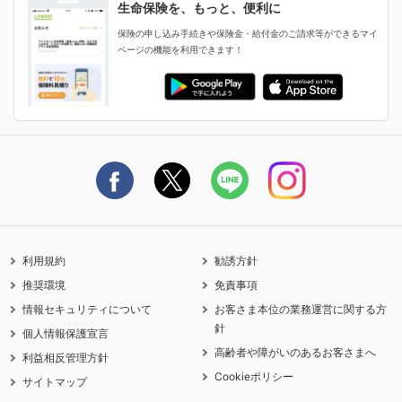
生命保険を、もっと、便利に
生命保険マニフェスト
申し込みガイド
保険の申し込み手続きや保険金・給付金のご請求等ができるマイ
保険金・給付金のご請求
ページの機能を利用できます！
ライフネット生命のCMページ
ご契約の流れと必要書類
生命保険料控除に関するご案内
ライフネット生命公式note
保険料の支払い方法
契約更新を迎えるご契約者さまへ
利用規約
勧誘方針
推奨環境
免責事項
情報セキュリティについて
お客さま本位の業務運営に関する方
針
個人情報保護宣言
高齢者や障がいのあるお客さまへ
利益相反管理方針
Cookieポリシー
サイトマップ