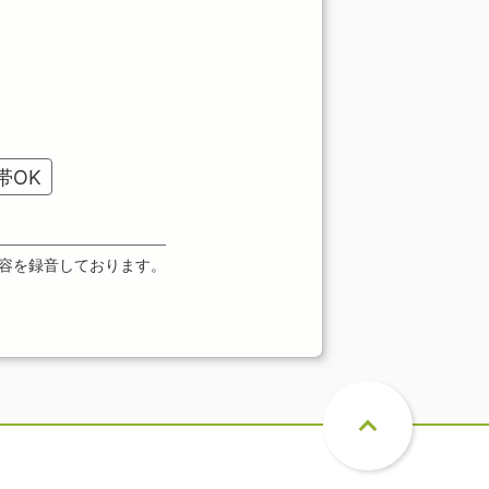
。
帯OK
容を録音しております。