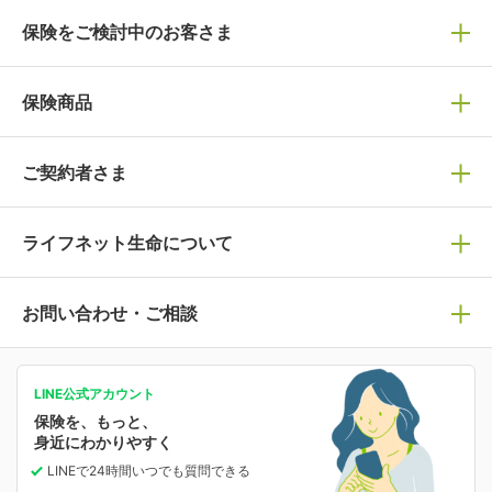
保険をご検討中のお客さま
保険の選び方
保険商品
ぴったり診断見積り
保険商品一覧
ご契約者さま
保険選びで迷っている方はチェック！
死亡保険
生命保険の選び方のコツ
ライフネット生命について
万が一に備える
保険の基礎知識や選び方を解説！
マイページログイン
医療保険
ライフステージ別おすすめ加入例
ライフネット生命についてトップ
お問い合わせ・ご相談
病気や手術に備える
人生のステージに必要な保険がわかる！
マイページで以下のような手続きや「重要なお知らせ」
等の確認ができます。
がん保険
会社情報
保険ジャンバラヤ
お問い合わせ・ご相談トップ
がんに備える
あなたの人生と保険選びのためのWebメディア
ご契約内容の確認
LINE公式アカウント
お客さま情報の確認・変更
保険を、もっと、
業績・財務情報
保険相談サービス
女性保険
保険料の支払い方法の変更
選ばれる理由・評判
身近にわかりやすく
女性特有の病気に備える
受取人・指定代理請求人の変更
LINEで24時間いつでも質問
できる
中断したお申し込みの再開