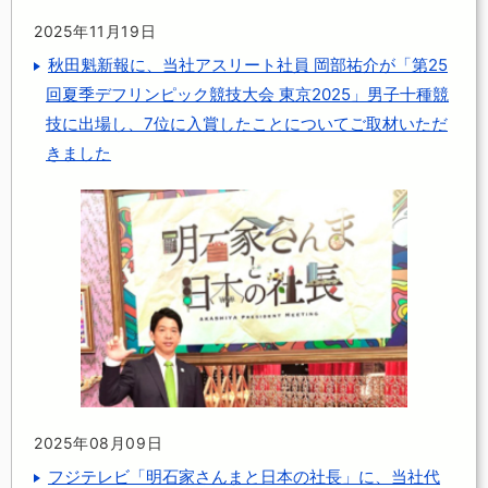
2025年11月19日
秋田魁新報に、当社アスリート社員 岡部祐介が「第25
回夏季デフリンピック競技大会 東京2025」男子十種競
技に出場し、7位に入賞したことについてご取材いただ
きました
2025年08月09日
フジテレビ「明石家さんまと日本の社長」に、当社代