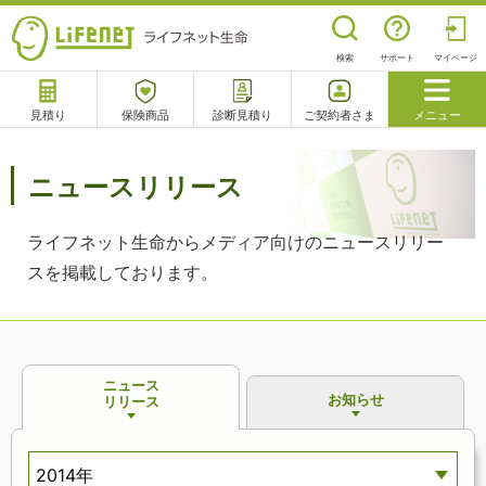
検索
サポート
マイページ
見積り
保険商品
診断見積り
ご契約者さま
メニュー
サポート
閉じる
ニュースリリース
ライフネット生命からメディア向けのニュースリリー
チャットサポート
電話で相談
相談予約
よくあるご質問
スを掲載しております。
ニュース
お知らせ
リリース
2014年