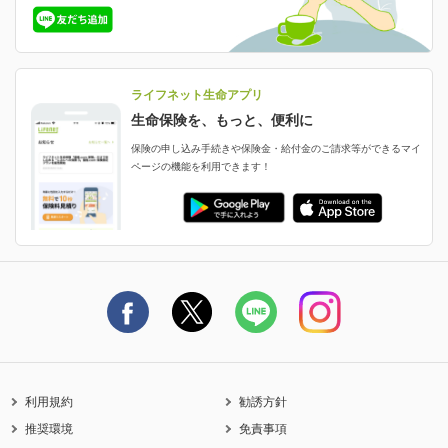
ライフネット生命の特長
保険金等の支払状況
よくあるご質問
お申し込み後の状況確認
就業不能保険
ライフネット生命が選ばれる理由がわかる！
減額・解約・追加契約の申し込み など
就業不能状態に備える
採用情報
資料請求
評判・口コミ
認知症保険
ご契約者さまに聞きました！
ライフネット生命アプリ
認知症・MCIに備える
ご契約者さま向け各種お手続き・サービス
生命保険を、もっと、便利に
生命保険マニフェスト
申し込みガイド
保険の申し込み手続きや保険金・給付金のご請求等ができるマイ
保険金・給付金のご請求
ページの機能を利用できます！
ライフネット生命のCMページ
ご契約の流れと必要書類
生命保険料控除に関するご案内
ライフネット生命公式note
保険料の支払い方法
契約更新を迎えるご契約者さまへ
利用規約
勧誘方針
推奨環境
免責事項