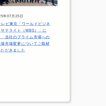
25年07月25日
テレビ東京「ワールドビジネ
スサテライト（WBS）」に
て、当社のプライム市場への
上場市場変更についてご取材
いただきました