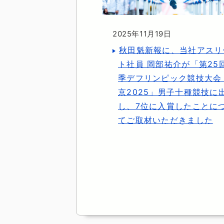
2025年11月19日
秋田魁新報に、当社アスリ
ト社員 岡部祐介が「第25
季デフリンピック競技大会
京2025」男子十種競技に
し、7位に入賞したことに
てご取材いただきました