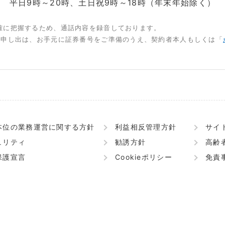
平日9時～20時、土日祝9時～18時（年末年始除く）
確に把握するため、通話内容を録音しております。
お申し出は、お手元に証券番号をご準備のうえ、契約者本人もしくは「
本位の業務運営に関する方針
利益相反管理方針
サイ
ュリティ
勧誘方針
高齢
保護宣言
Cookieポリシー
免責