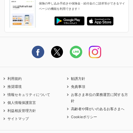
保険の申し込み手続きや保険金・給付金のご請求等ができるマイ
保険金・給付金のご請求
ページの機能を利用できます！
ライフネット生命のCMページ
ご契約の流れと必要書類
生命保険料控除に関するご案内
ライフネット生命公式note
保険料の支払い方法
契約更新を迎えるご契約者さまへ
利用規約
勧誘方針
推奨環境
免責事項
情報セキュリティについて
お客さま本位の業務運営に関する方
針
個人情報保護宣言
高齢者や障がいのあるお客さまへ
利益相反管理方針
Cookieポリシー
サイトマップ