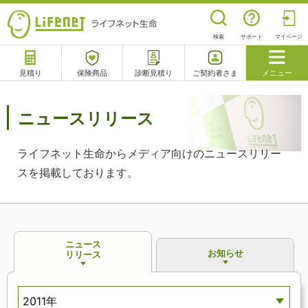
検索
サポート
マイページ
見積り
保険商品
診断見積り
ご契約者さま
メニュー
サポート
閉じる
ニュースリリース
ライフネット生命からメディア向けのニュースリリー
チャットサポート
電話で相談
相談予約
よくあるご質問
スを掲載しております。
ニュース
お知らせ
リリース
2011年