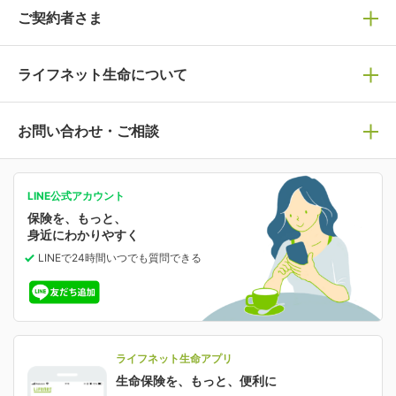
保険商品一覧
ご契約者さま
保険選びで迷っている方はチェック！
死亡保険
生命保険の選び方のコツ
ライフネット生命について
万が一に備える
保険の基礎知識や選び方を解説！
マイページログイン
医療保険
ライフステージ別おすすめ加入例
ライフネット生命についてトップ
お問い合わせ・ご相談
病気や手術に備える
人生のステージに必要な保険がわかる！
マイページで以下のような手続きや「重要なお知らせ」
等の確認ができます。
がん保険
会社情報
保険ジャンバラヤ
お問い合わせ・ご相談トップ
がんに備える
あなたの人生と保険選びのためのWebメディア
ご契約内容の確認
LINE公式アカウント
お客さま情報の確認・変更
保険を、もっと、
業績・財務情報
保険相談サービス
女性保険
保険料の支払い方法の変更
選ばれる理由・評判
身近にわかりやすく
女性特有の病気に備える
受取人・指定代理請求人の変更
LINEで24時間いつでも質問
できる
中断したお申し込みの再開
ライフネット生命の特長
保険金等の支払状況
よくあるご質問
お申し込み後の状況確認
就業不能保険
ライフネット生命が選ばれる理由がわかる！
減額・解約・追加契約の申し込み など
就業不能状態に備える
採用情報
資料請求
評判・口コミ
認知症保険
ご契約者さまに聞きました！
ライフネット生命アプリ
認知症・MCIに備える
ご契約者さま向け各種お手続き・サービス
生命保険を、もっと、便利に
生命保険マニフェスト
申し込みガイド