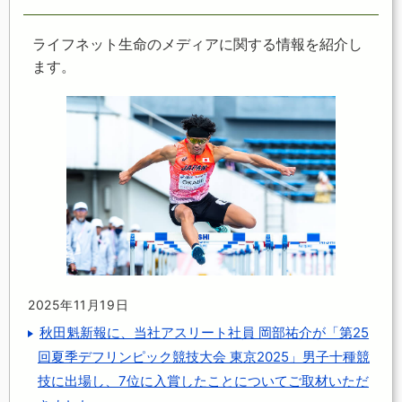
ライフネット生命のメディアに関する情報を紹介し
ます。
2025年11月19日
秋田魁新報に、当社アスリート社員 岡部祐介が「第25
回夏季デフリンピック競技大会 東京2025」男子十種競
技に出場し、7位に入賞したことについてご取材いただ