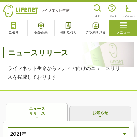
検索
サポート
マイページ
見積り
保険商品
診断見積り
ご契約者さま
メニュー
サポート
閉じる
ニュースリリース
ライフネット生命からメディア向けのニュースリリー
チャットサポート
電話で相談
相談予約
よくあるご質問
スを掲載しております。
ニュース
お知らせ
リリース
2021年