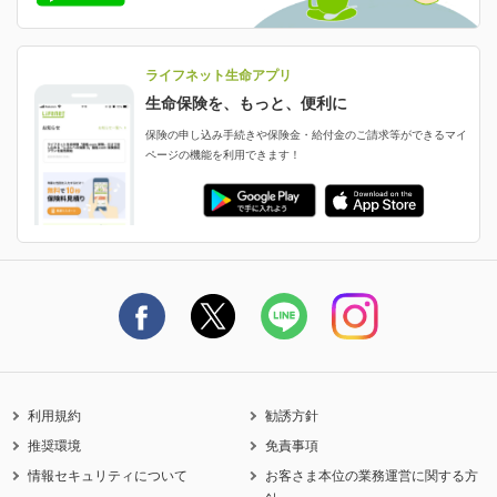
減額・解約・追加契約の申し込み など
就業不能状態に備える
採用情報
資料請求
評判・口コミ
認知症保険
ご契約者さまに聞きました！
ライフネット生命アプリ
認知症・MCIに備える
ご契約者さま向け各種お手続き・サービス
生命保険を、もっと、便利に
生命保険マニフェスト
申し込みガイド
保険の申し込み手続きや保険金・給付金のご請求等ができるマイ
保険金・給付金のご請求
ページの機能を利用できます！
ライフネット生命のCMページ
ご契約の流れと必要書類
生命保険料控除に関するご案内
ライフネット生命公式note
保険料の支払い方法
契約更新を迎えるご契約者さまへ
利用規約
勧誘方針
推奨環境
免責事項
情報セキュリティについて
お客さま本位の業務運営に関する方