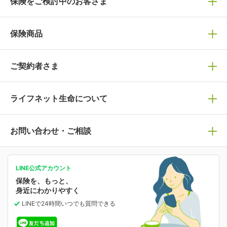
保険をご検討中のお客さま
保険の選び方
保険商品
ぴったり診断見積り
保険商品一覧
ご契約者さま
保険選びで迷っている方はチェック！
死亡保険
生命保険の選び方のコツ
ライフネット生命について
万が一に備える
保険の基礎知識や選び方を解説！
マイページログイン
医療保険
ライフステージ別おすすめ加入例
ライフネット生命についてトップ
お問い合わせ・ご相談
病気や手術に備える
人生のステージに必要な保険がわかる！
マイページで以下のような手続きや「重要なお知らせ」
等の確認ができます。
がん保険
会社情報
保険ジャンバラヤ
お問い合わせ・ご相談トップ
がんに備える
あなたの人生と保険選びのためのWebメディア
ご契約内容の確認
LINE公式アカウント
お客さま情報の確認・変更
保険を、もっと、
業績・財務情報
保険相談サービス
女性保険
保険料の支払い方法の変更
選ばれる理由・評判
身近にわかりやすく
女性特有の病気に備える
受取人・指定代理請求人の変更
LINEで24時間いつでも質問
できる
中断したお申し込みの再開
ライフネット生命の特長
保険金等の支払状況
よくあるご質問
お申し込み後の状況確認
就業不能保険
ライフネット生命が選ばれる理由がわかる！