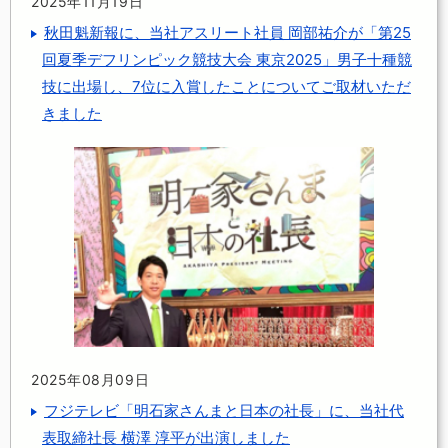
2025年11月19日
秋田魁新報に、当社アスリート社員 岡部祐介が「第25
回夏季デフリンピック競技大会 東京2025」男子十種競
技に出場し、7位に入賞したことについてご取材いただ
きました
2025年08月09日
フジテレビ「明石家さんまと日本の社長」に、当社代
表取締社長 横澤 淳平が出演しました